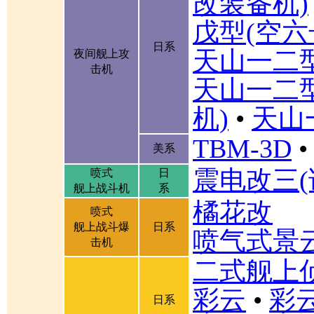
改装备机)
戊型(空六
日系
天山一二
夜间舰上攻
击机
天山一二
机)
•
天山
TBM-3D
•
美系
震电改三(
喷式
日
舰上战斗机
系
橘花改
喷式
舰上战斗爆
日系
喷气式景
击机
二式舰上
彩云
•
彩
日系