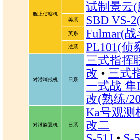
试制景云(
舰上侦察机
SBD VS
美系
Fulmar
英系
PL101(侦
法系
三式指挥联
改
•
三式
对潜哨戒机
日系
一式战 隼I
改(熟练/2
Ka号观测
改二
对潜旋翼机
日系
S-51J
•
S-