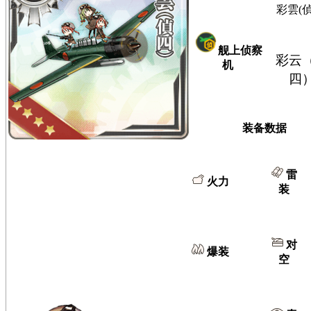
彩雲(偵
舰上侦察
彩云
机
四
装备数据
雷
火力
装
对
爆装
空