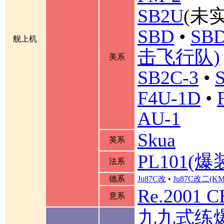
SB2U
(未实
SBD
•
SBD
舰上机
击飞行队)
美系
SB2C-3
•
F4U-1D
•
AU-1
Skua
英系
PL101(爆
法系
德系
Ju87C改
•
Ju87C改二(K
Re.2001 
意系
九九式练