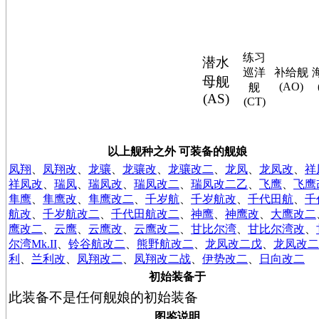
练习
潜水
巡洋
补给舰
母舰
(AO)
舰
(AS)
(CT)
以上舰种之外 可装备的舰娘
凤翔
、
凤翔改
、
龙骧
、
龙骧改
、
龙骧改二
、
龙凤
、
龙凤改
、
祥
祥凤改
、
瑞凤
、
瑞凤改
、
瑞凤改二
、
瑞凤改二乙
、
飞鹰
、
飞鹰
隼鹰
、
隼鹰改
、
隼鹰改二
、
千岁航
、
千岁航改
、
千代田航
、
千
航改
、
千岁航改二
、
千代田航改二
、
神鹰
、
神鹰改
、
大鹰改二
鹰改二
、
云鹰
、
云鹰改
、
云鹰改二
、
甘比尔湾
、
甘比尔湾改
、
尔湾Mk.II
、
铃谷航改二
、
熊野航改二
、
龙凤改二戊
、
龙凤改二
利
、
兰利改
、
凤翔改二
、
凤翔改二战
、
伊势改二
、
日向改二
初始装备于
此装备不是任何舰娘的初始装备
图鉴说明