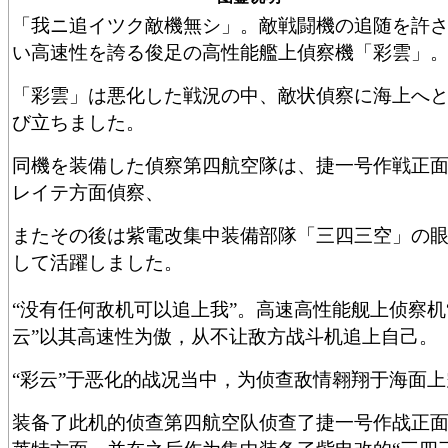
「我ニ追イツク敵機無シ」。敵戦闘機の追随を許
い高速性を誇る俊足の高性能艦上偵察機「彩雲」
「彩雲」は悪化した戦況の中、敵状偵察に海上へ
び立ちました。
同機を装備した偵察第四航空隊は、捷一号作戦正
レイテ方面偵察、
またその後は紫電改集中装備部隊「三四三空」の
して活躍しました。
“没有任何敌机可以追上我”。高速高性能舰上侦察机
云”以其高速性为傲，从不让敌方战斗机追上自己。
“彩云”于恶化的战况当中，为侦查敌情翱翔于海面上
装备了此机的侦查第四航空队侦查了捷一号作战正