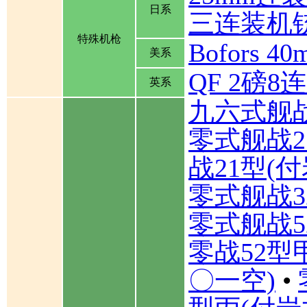
日系
三连装机
特殊机枪
Bofors
美系
QF 2磅
英系
九六式舰
零式舰战2
战21型(
零式舰战3
零式舰战5
零战52型
〇一空)
•