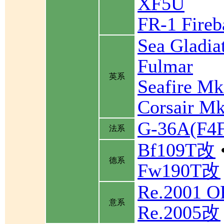
XF5U
FR-1 Fireb
Sea Gladia
Fulmar
英系
Seafire Mk
Corsair Mk
G-36A(F
法系
Bf109T改
德系
Fw190T改
Re.2001 
意系
Re.2005改