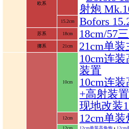
欧系
射炮 Mk.10
Bofors 1
15.2cm
18cm/5
苏系
18cm
21cm单
挪系
21cm
10cm连
装置
10cm连
10cm
+高射装
现地改装1
12cm单装
12cm
12cm
12cm单装高角炮
•
12c