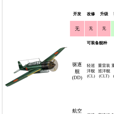
开发
改修
升级
无
无
无
可装备舰种
驱逐
轻巡
重雷装
舰
洋舰
巡洋舰
(CL)
(CLT)
(DD)
航空