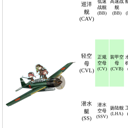
低速
高速战
巡洋
战舰
舰
舰
(BB)
(BB)
(CAV)
轻空
正规
装甲空
母
空母
母
(CV)
(CVB)
(CVL)
潜水
潜水
扬陆舰
艇
空母
(LHA)
(SSV)
(SS)