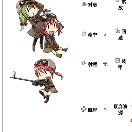
索
对潜
敌
回
2
命中
避
装
无
射程
甲
废弃资
7
航程
源