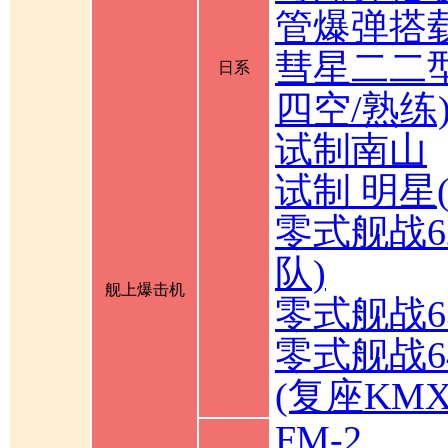
管爆弹搭载
彗星二二型
日系
四空/熟练
试制南山
试制 明星
零式舰战6
队)
舰上爆击机
零式舰战6
零式舰战6
(复座KM
FM-2