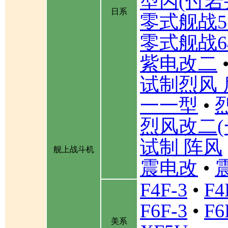
型丙(付岩
日系
零式舰战5
零式舰战6
紫电改二
试制烈风 
一一型
•
烈风改二(
试制 阵风
舰上战斗机
震电改
•
F4F-3
•
F4
F6F-3
•
F6
美系