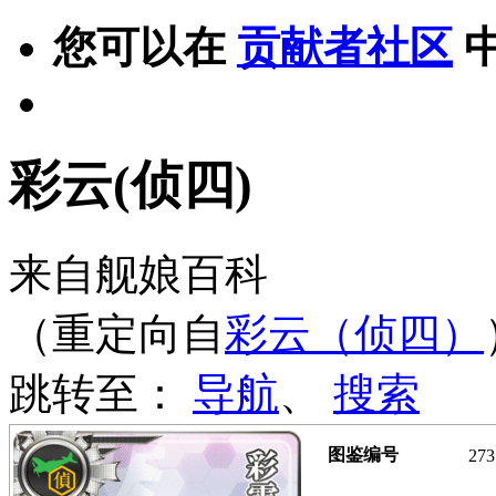
您可以在
贡献者社区
彩云(侦四)
来自舰娘百科
（重定向自
彩云（侦四）
跳转至：
导航
、
搜索
图鉴编号
273