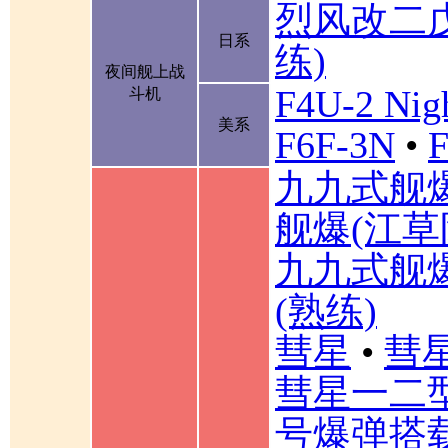
烈风改二
日系
练)
夜间舰上战
F4U-2 Nigh
斗机
美系
F6F-3N
•
F
九九式舰
舰爆(江草
九九式舰
(熟练)
彗星
•
彗星
彗星一二
号爆弹搭载