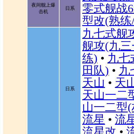
零式舰战6
夜间舰上爆
日系
击机
型改(熟练
九七式舰
舰攻(九三
练)
•
九七
田队)
•
九
天山
•
天山
日系
天山一二
山一二型(
流星
•
流星
流星改
•