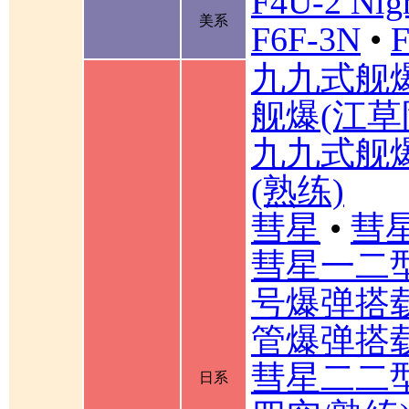
F4U-2 Nigh
美系
F6F-3N
•
F
九九式舰
舰爆(江草
九九式舰
(熟练)
彗星
•
彗星
彗星一二
号爆弹搭载
管爆弹搭载
彗星二二型
日系