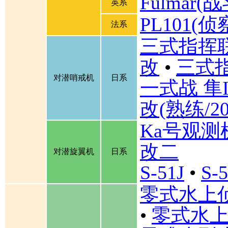
Fulmar
英系
PL101(侦
法系
三式指挥联
改
•
三式
对潜哨戒机
日系
一式战 隼I
改(熟练/2
Ka号观测
改二
对潜旋翼机
日系
S-51J
•
S-
零式水上
•
零式水上