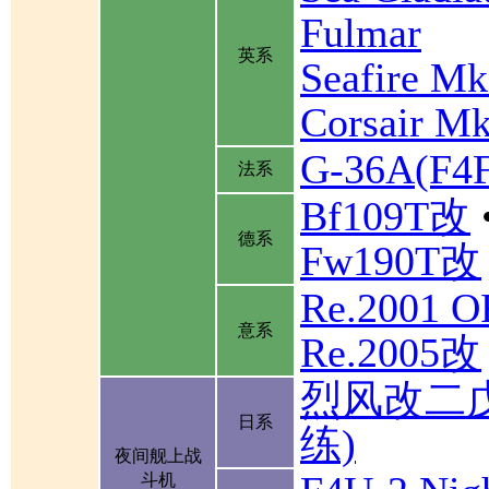
Fulmar
英系
Seafire Mk
Corsair Mk
G-36A(F
法系
Bf109T改
德系
Fw190T改
Re.2001 
意系
Re.2005改
烈风改二
日系
练)
夜间舰上战
斗机