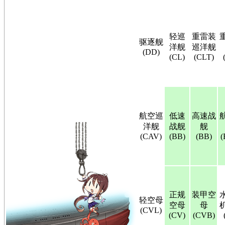
轻巡
重雷装
驱逐舰
洋舰
巡洋舰
(DD)
(CL)
(CLT)
航空巡
低速
高速战
洋舰
战舰
舰
(CAV)
(BB)
(BB)
(
正规
装甲空
轻空母
空母
母
(CVL)
(CV)
(CVB)