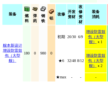
改
开发
修
装备
装备
改修
燃
弹
钢
资材
资
消耗
铝
料
药
铁
材
增设防雷鼓
初期
20/30
6/9
包（大型
舰）
ｘ1
舰本新设计
增设防雷鼓
180
0
980
0
包（大型
增设防雷鼓
舰）
★6
32/48
8/12
包（大型
舰）
ｘ2
★max
-
-
-