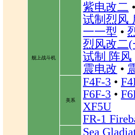
紫电改二
试制烈风 
一一型
•
烈风改二(
试制 阵风
舰上战斗机
震电改
•
F4F-3
•
F4
F6F-3
•
F6
美系
XF5U
FR-1 Fireb
Sea Gladia