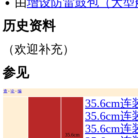
由
增设防雷鼓包（大型
历史资料
（欢迎补充）
参见
查
论
编
•
•
35.6cm
35.6cm
35.6c
35.6cm