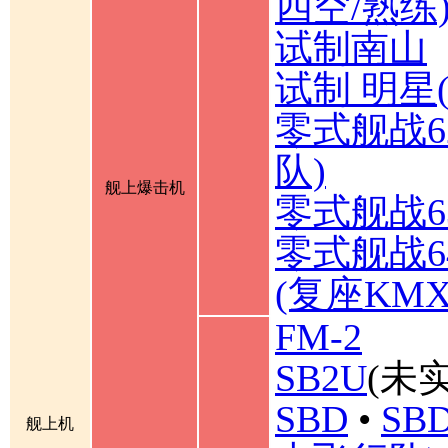
四空/熟练
试制南山
试制 明星
零式舰战6
队)
舰上爆击机
零式舰战6
零式舰战6
(复座KM
FM-2
SB2U
(未实
SBD
•
SBD
舰上机