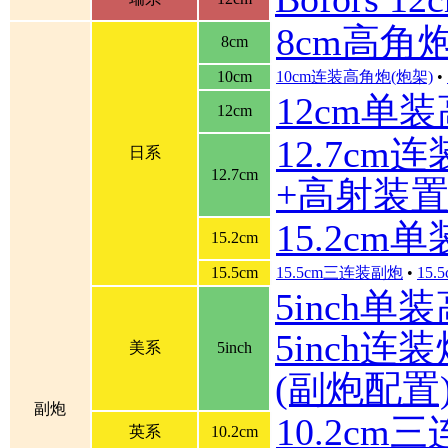
8cm高角
8cm
10cm
10cm连装高角炮(炮架)
•
12cm单
12cm
12.7cm
日系
12.7cm
+高射装
15.2cm
15.2cm
15.5cm
15.5cm三连装副炮
•
15
5inch单
5inch连装炮
美系
5inch
(副炮配置
副炮
10.2cm
英系
10.2cm