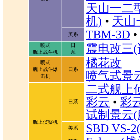
天山一二
机)
•
天山
TBM-3D
•
美系
震电改三(
喷式
日
舰上战斗机
系
橘花改
喷式
舰上战斗爆
日系
喷气式景
击机
二式舰上
彩云
•
彩
日系
试制景云(
舰上侦察机
SBD VS
美系