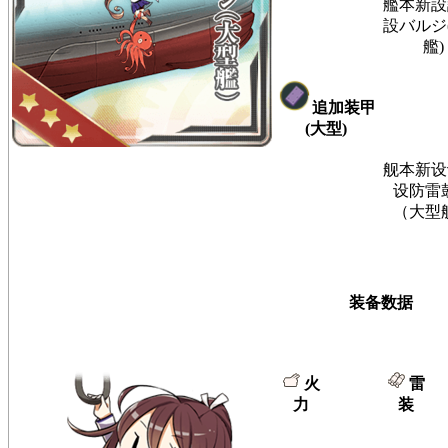
艦本新設
設バルジ
艦)
追加装甲
(大型)
舰本新设
设防雷
（大型
装备数据
火
雷
力
装