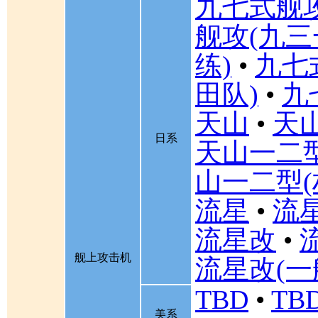
九七式舰
舰攻(九三
练)
•
九七
田队)
•
九
天山
•
天山
日系
天山一二
山一二型(
流星
•
流星
流星改
•
舰上攻击机
流星改(一
TBD
•
TBD
美系