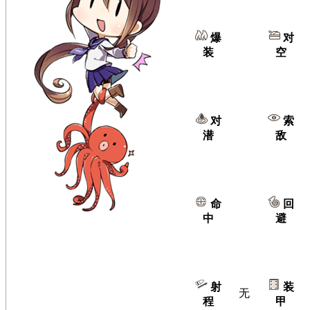
爆
对
装
空
对
索
潜
敌
命
回
中
避
射
装
无
程
甲