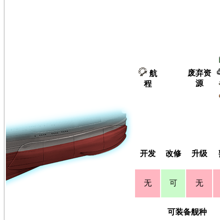
废弃资
航
源
程
开发
改修
升级
无
可
无
可装备舰种