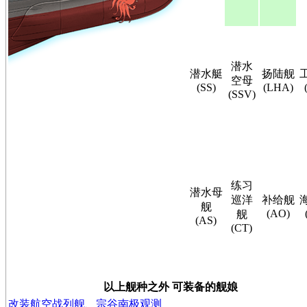
潜水
潜水艇
扬陆舰
空母
(SS)
(LHA)
(SSV)
练习
潜水母
巡洋
补给舰
舰
(AO)
舰
(AS)
(CT)
以上舰种之外 可装备的舰娘
改装航空战列舰
、
宗谷南极观测