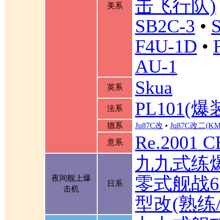
击飞行队)
美系
SB2C-3
•
F4U-1D
•
AU-1
Skua
英系
PL101(爆
法系
德系
Ju87C改
•
Ju87C改二(K
Re.2001 
意系
九九式练
零式舰战6
夜间舰上爆
日系
击机
型改(熟练