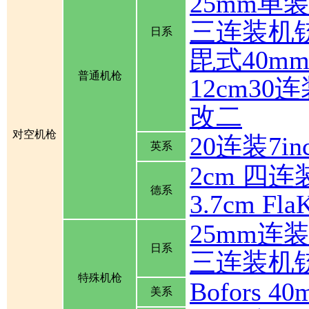
25mm单
三连装机
日系
毘式40m
普通机枪
12cm30
改二
对空机枪
20连装7inch
英系
2cm 四连装
德系
3.7cm Fla
25mm连
日系
三连装机
特殊机枪
Bofors
美系