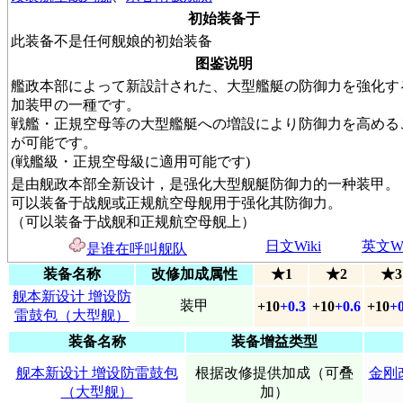
初始装备于
此装备不是任何舰娘的初始装备
图鉴说明
艦政本部によって新設計された、大型艦艇の防御力を強化す
加装甲の一種です。
戦艦・正規空母等の大型艦艇への増設により防御力を高める
が可能です。
(戦艦級・正規空母級に適用可能です)
是由舰政本部全新设计，是强化大型舰艇防御力的一种装甲。
可以装备于战舰或正规航空母舰用于强化其防御力。
（可以装备于战舰和正规航空母舰上）
日文Wiki
英文Wi
是谁在呼叫舰队
装备名称
改修加成属性
★1
★2
★3
舰本新设计 增设防
装甲
+10
+0.3
+10
+0.6
+10
+0
雷鼓包（大型舰）
装备名称
装备增益类型
舰本新设计 增设防雷鼓包
根据改修提供加成（可叠
金刚
（大型舰）
加）