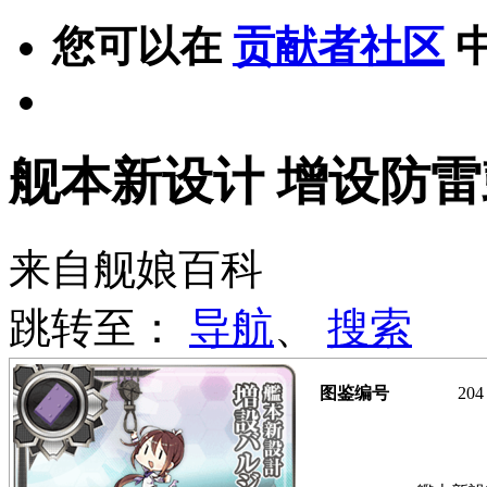
您可以在
贡献者社区
舰本新设计 增设防雷
来自舰娘百科
跳转至：
导航
、
搜索
图鉴编号
204