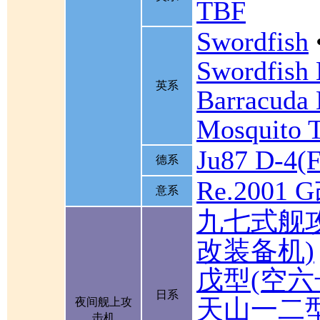
TBF
Swordfish
Swordfish
英系
Barracuda 
Mosquito 
Ju87 D-4(F
德系
Re.2001 
意系
九七式舰
改装备机)
戊型(空六
日系
天山一二
夜间舰上攻
击机