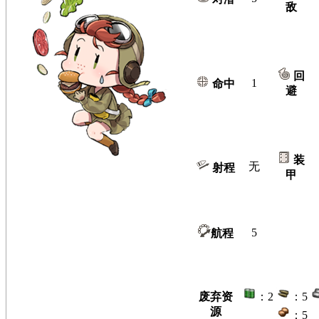
敌
回
1
命中
避
装
无
射程
甲
5
航程
废弃资
：2
：5
源
：5