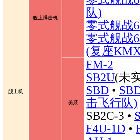
队)
舰上爆击机
零式舰战6
零式舰战6
(复座KM
FM-2
SB2U
(未实
SBD
•
SBD
舰上机
击飞行队)
美系
SB2C-3
•
F4U-1D
•