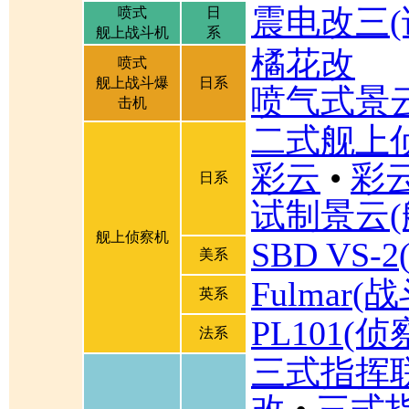
震电改三(
喷式
日
舰上战斗机
系
橘花改
喷式
舰上战斗爆
日系
喷气式景
击机
二式舰上
彩云
•
彩
日系
试制景云(
舰上侦察机
SBD VS
美系
Fulmar
英系
PL101(侦
法系
三式指挥联