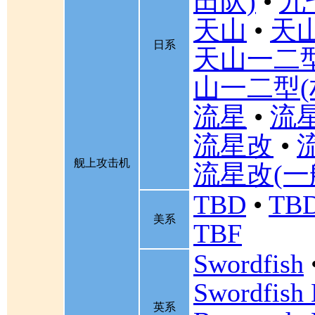
田队)
•
九
天山
•
天山
日系
天山一二
山一二型(
流星
•
流星
流星改
•
舰上攻击机
流星改(一
TBD
•
TBD
美系
TBF
Swordfish
Swordfish
英系