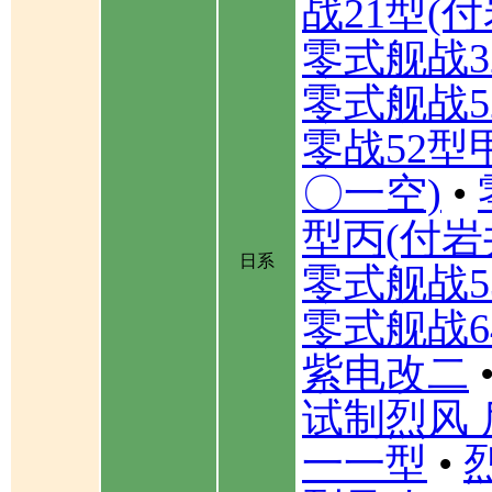
战21型(
零式舰战3
零式舰战5
零战52型
〇一空)
•
型丙(付岩
日系
零式舰战5
零式舰战6
紫电改二
试制烈风 
一一型
•