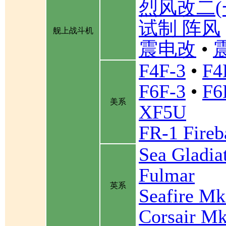
烈风改二(
试制 阵风
舰上战斗机
震电改
•
F4F-3
•
F4
F6F-3
•
F6
美系
XF5U
FR-1 Fireb
Sea Gladia
Fulmar
英系
Seafire Mk
Corsair Mk