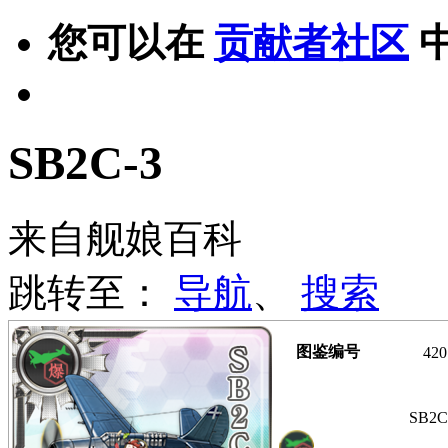
您可以在
贡献者社区
SB2C-3
来自舰娘百科
跳转至：
导航
、
搜索
图鉴编号
420
SB2C