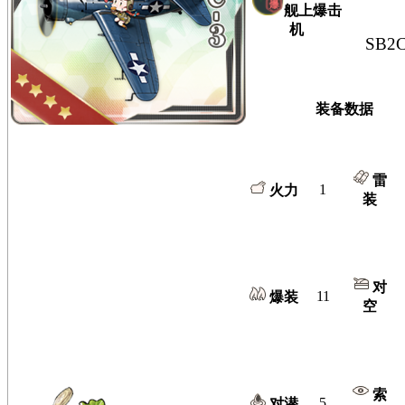
舰上爆击
机
SB2C
装备数据
雷
1
火力
装
对
11
爆装
空
索
5
对潜