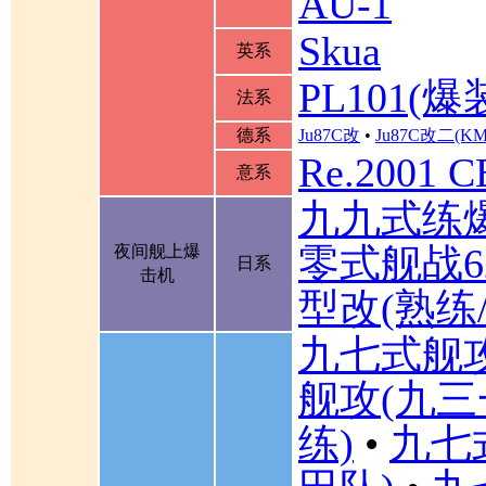
AU-1
Skua
英系
PL101(爆
法系
德系
Ju87C改
•
Ju87C改二(K
Re.2001 
意系
九九式练
零式舰战6
夜间舰上爆
日系
击机
型改(熟练
九七式舰
舰攻(九三
练)
•
九七