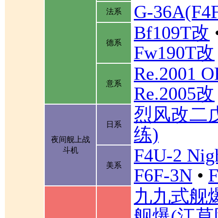
G-36A(F
法系
Bf109T改
德系
Fw190T改
Re.2001 
意系
Re.2005改
烈风改二
日系
练)
夜间舰上战
F4U-2 Nigh
斗机
美系
F6F-3N
•
F
九九式舰
舰爆(江草