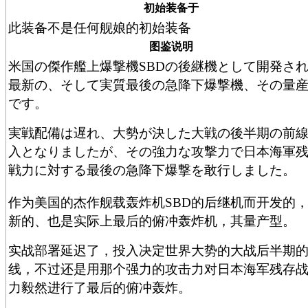
初始装备于
此装备不是任何舰娘的初始装备
图鉴说明
米国の傑作艦上爆撃機SBDの後継機として開発さ
最新の、そして実質最後の急降下爆撃機、その量
です。
実戦配備は遅れ、大勢が決した大戦の後半期の前
入となりましたが、その強力な攻撃力で日本海軍
戦力に対する最後の急降下爆撃を敢行しました。
作为美国的杰作舰载轰炸机SBD的后继机而开发的
新的、也是实际上最后的俯冲轰炸机，其量产型。
实战部署延迟了，投入决定世界大势的大战后半期
线，不过还是用那个强力的攻击力对日本海军残存
力毅然进行了最后的俯冲轰炸。