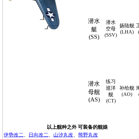
潜水
潜水
扬陆舰
艇
空母
(LHA)
(SSV)
(SS)
练习
潜水
巡洋
补给舰
母舰
(AO)
舰
(AS)
(CT)
以上舰种之外 可装备的舰娘
伊势改二
、
日向改二
、
山汐丸改
、
熊野丸改