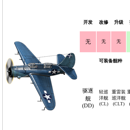
开发
改修
升级
无
无
无
可装备舰种
驱逐
轻巡
重雷装
舰
洋舰
巡洋舰
(CL)
(CLT)
(DD)