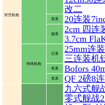
改二
对空机枪
20连装7inch
英系
2cm 四连装
德系
3.7cm Fla
25mm连
日系
三连装机
特殊机枪
Bofors
美系
QF 2磅
英系
九六式舰
零式舰战2