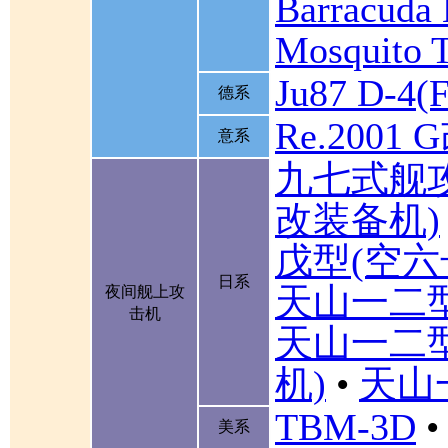
Barracuda 
Mosquito 
Ju87 D-4(F
德系
Re.2001 
意系
九七式舰
改装备机)
戊型(空六
日系
天山一二
夜间舰上攻
击机
天山一二
机)
•
天山
TBM-3D
•
美系