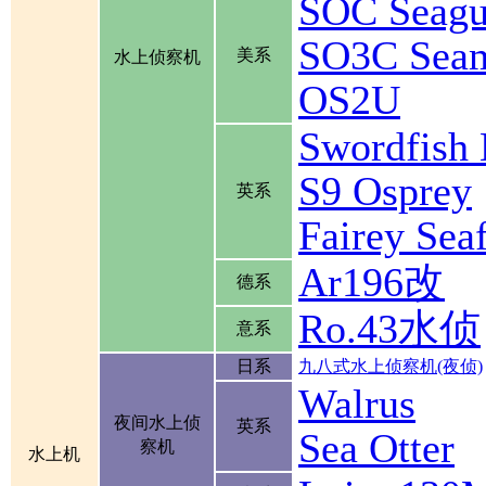
SOC Seagu
SO3C Se
美系
水上侦察机
OS2U
Swordfis
S9 Osprey
英系
Fairey Se
Ar196改
德系
Ro.43水侦
意系
日系
九八式水上侦察机(夜侦)
Walrus
夜间水上侦
英系
Sea Otter
察机
水上机