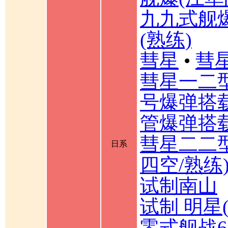
九九式舰
(熟练)
彗星
•
彗星
彗星一二
号爆弹搭载
管爆弹搭载
彗星二二型
日系
四空/熟练
试制南山
试制 明星
零式舰战6