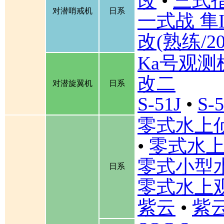
改
•
三式
对潜哨戒机
日系
一式战 隼I
改(熟练/2
Ka号观测
改二
对潜旋翼机
日系
S-51J
•
S-
零式水上
•
零式水上
零式小型
日系
零式水上
紫云
•
紫云