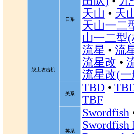
田队)
•
九
天山
•
天山
日系
天山一二
山一二型(
流星
•
流星
流星改
•
舰上攻击机
流星改(一
TBD
•
TBD
美系
TBF
Swordfish
Swordfish
英系