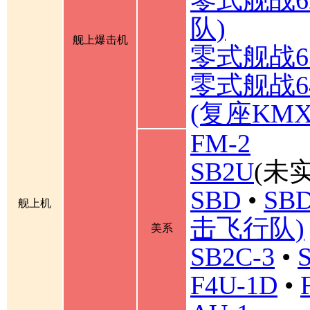
队)
舰上爆击机
零式舰战6
零式舰战6
(复座KM
FM-2
SB2U
(未实
SBD
•
SBD
舰上机
击飞行队)
美系
SB2C-3
•
F4U-1D
•