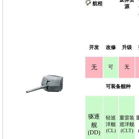
航程
源
开发
改修
升级
无
可
无
可装备舰种
驱逐
轻巡
重雷装
舰
洋舰
巡洋舰
(CL)
(CLT)
(DD)