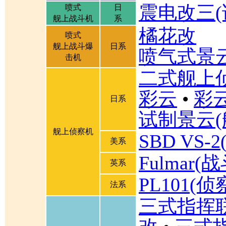
震电改三(
喷式
日
舰上战斗机
系
橘花改
喷式
舰上战斗爆
日系
喷气式景
击机
二式舰上
彩云
•
彩
日系
试制景云(
舰上侦察机
SBD VS
美系
Fulmar
英系
PL101(侦
法系
三式指挥联