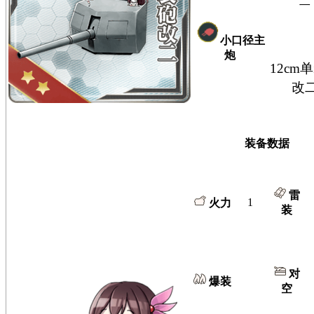
二
小口径主
炮
12cm
改
装备数据
雷
1
火力
装
对
爆装
空