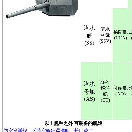
潜水
潜水
扬陆舰
艇
空母
(LHA)
(SSV)
(SS)
练习
潜水
巡洋
补给舰
母舰
(AO)
舰
(AS)
(CT)
以上舰种之外 可装备的舰娘
防空巡洋舰
、
兵装实验轻巡洋舰
、
长门改二