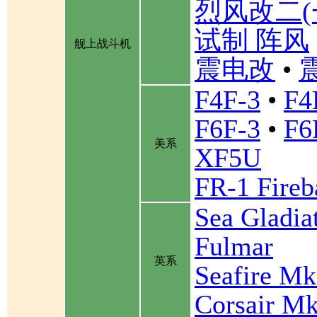
烈风改二(
试制 阵风
舰上战斗机
震电改
•
F4F-3
•
F4
F6F-3
•
F6
美系
XF5U
FR-1 Fireb
Sea Gladia
Fulmar
英系
Seafire Mk
Corsair Mk