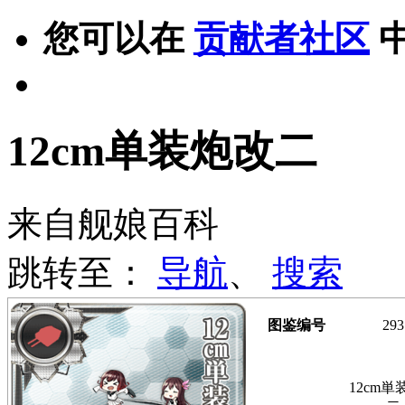
您可以在
贡献者社区
12cm单装炮改二
来自舰娘百科
跳转至：
导航
、
搜索
图鉴编号
293
12cm単