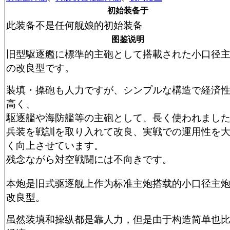
初始装备于
此装备不是任何舰娘的初始装备
图鉴说明
旧型駆逐艦に標準的主砲として搭載された小口径
の改良型です。
装填・操砲も人力ですが、シンプルな構造で経済
高く、
駆逐艦や海防艦等の主砲として、長く使われまし
兵装を戦訓を取り入れて改良、実戦での運用性を
く向上させています。
残念ながら対空戦闘には不向きです。
本炮是旧式驱逐舰上作为标准主炮搭载的小口径主
改良型。
虽然装填和操纵都是靠人力，但是由于构造简单也