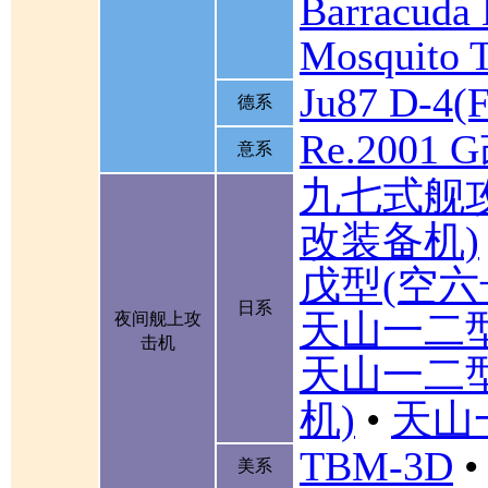
Barracuda 
Mosquito 
Ju87 D-4(F
德系
Re.2001 
意系
九七式舰
改装备机)
戊型(空六
日系
天山一二
夜间舰上攻
击机
天山一二
机)
•
天山
TBM-3D
•
美系