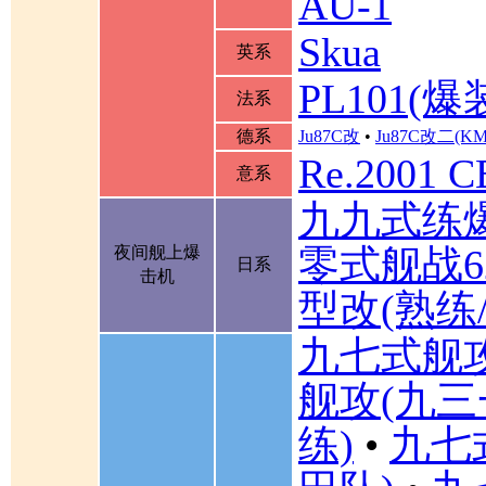
AU-1
Skua
英系
PL101(爆
法系
德系
Ju87C改
•
Ju87C改二(K
Re.2001 
意系
九九式练
零式舰战6
夜间舰上爆
日系
击机
型改(熟练
九七式舰
舰攻(九三
练)
•
九七