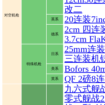
改二
对空机枪
20连装7inch
英系
2cm 四连装
德系
3.7cm Fla
25mm连
日系
三连装机
特殊机枪
Bofors
美系
QF 2磅
英系
九六式舰
零式舰战2