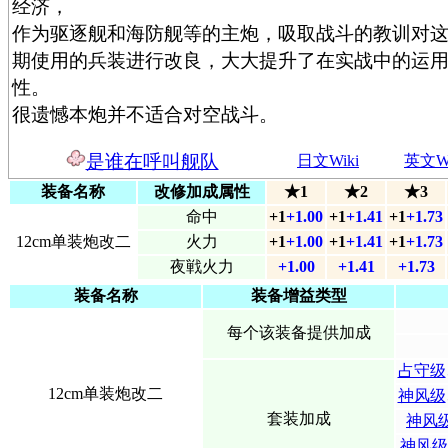
经济，
作为驱逐舰和海防舰等的主炮，吸取战斗的教训对
期使用的兵装进行改良，大大提升了在实战中的运
性。
很遗憾本炮并不适合对空战斗。
是谁在呼叫舰队
日文Wiki
英文Wi
装备名称
改修加成属性
★1
★2
★3
命中
+1
+1.00
+1
+1.41
+1
+1.73
12cm单装炮改二
火力
+1
+1.00
+1
+1.41
+1
+1.73
夜戦火力
+1.00
+1.41
+1.73
装备名称
装备增益类型
每个该装备提供加成
占守级
12cm单装炮改二
神风级
套装加成
神风
神风级