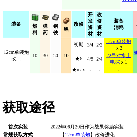
开
改
发
修
装备
装备
改修
燃
弹
钢
资
资
消耗
铝
料
药
铁
材
材
12cm单装炮
初期
3/4
2/2
ｘ2
12cm单装炮
10
30
50
10
22号对水上
改二
★6
4/5
2/4
电探
ｘ1
★max
-
-
-
获取途径
首次实装
2022年06月29日作为战果奖励实装
常规获取方式
【
12cm单装炮
】改修进化