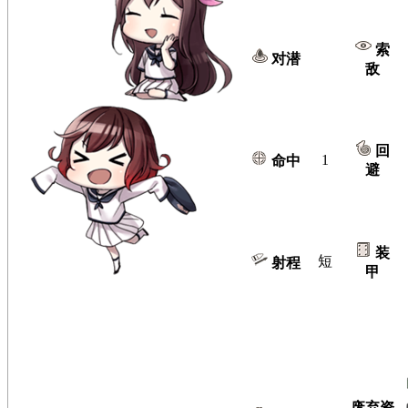
索
对潜
敌
回
1
命中
避
装
短
射程
甲
废弃资