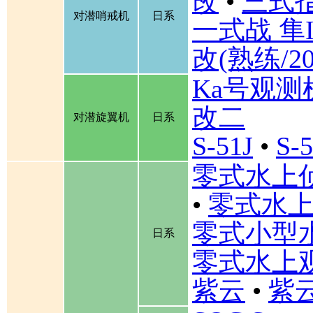
改
•
三式
对潜哨戒机
日系
一式战 隼I
改(熟练/2
Ka号观测
改二
对潜旋翼机
日系
S-51J
•
S-
零式水上
•
零式水上
零式小型
日系
零式水上
紫云
•
紫云