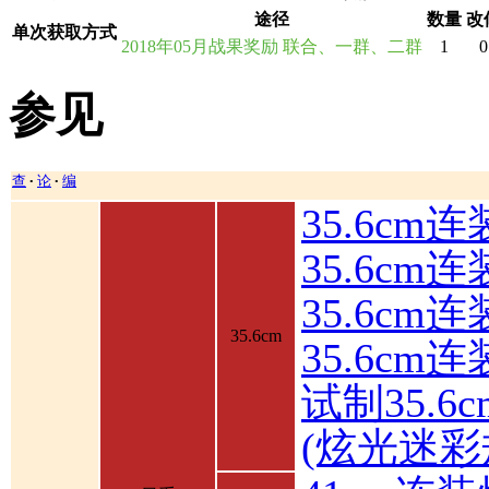
途径
数量
改
单次获取方式
2018年05月战果奖励
联合、一群、二群
1
0
参见
查
论
编
•
•
35.6cm
35.6cm
35.6c
35.6cm
35.6cm
试制35.6
(炫光迷彩