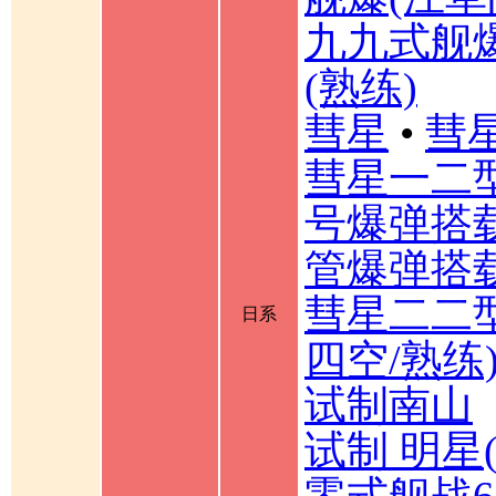
九九式舰
(熟练)
彗星
•
彗星
彗星一二
号爆弹搭载
管爆弹搭载
彗星二二型
日系
四空/熟练
试制南山
试制 明星
零式舰战6