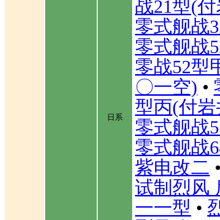
战21型(
零式舰战3
零式舰战5
零战52型
〇一空)
•
型丙(付岩
日系
零式舰战5
零式舰战6
紫电改二
试制烈风 
一一型
•