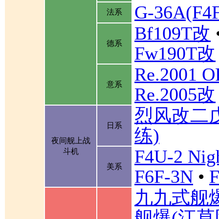
G-36A(F
法系
Bf109T改
德系
Fw190T改
Re.2001 
意系
Re.2005改
烈风改二
日系
练)
夜间舰上战
F4U-2 Nigh
斗机
美系
F6F-3N
•
F
九九式舰
舰爆(江草