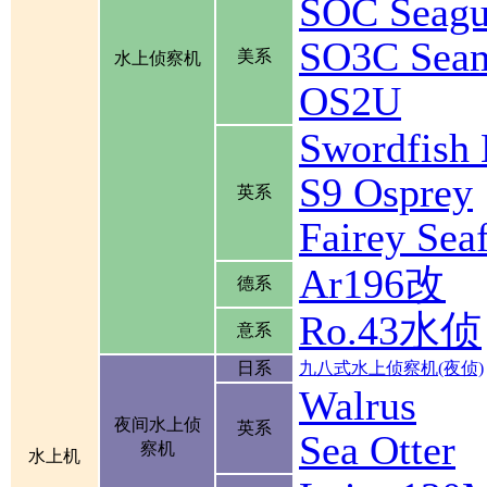
SOC Seagu
SO3C Se
美系
水上侦察机
OS2U
Swordfis
S9 Osprey
英系
Fairey Se
Ar196改
德系
Ro.43水侦
意系
日系
九八式水上侦察机(夜侦)
Walrus
夜间水上侦
英系
Sea Otter
察机
水上机