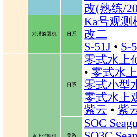
改(熟练/2
Ka号观测
改二
对潜旋翼机
日系
S-51J
•
S-
零式水上
•
零式水上
零式小型
日系
零式水上
紫云
•
紫云
SOC Seagu
SO3C Se
美系
水上侦察机