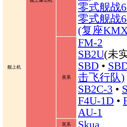
舰上爆击机
零式舰战6
零式舰战6
(复座KM
FM-2
SB2U
(未实
SBD
•
SBD
舰上机
击飞行队)
美系
SB2C-3
•
F4U-1D
•
AU-1
Skua
英系