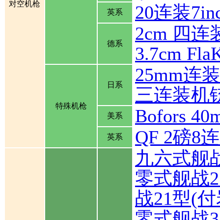
对空机枪
20连装7inch
英系
2cm 四连装
德系
3.7cm Fla
25mm连
日系
三连装机
特殊机枪
Bofors
美系
QF 2磅
英系
九六式舰
零式舰战2
战21型(
零式舰战3