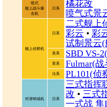
橘花改
喷式
舰上战斗爆
日系
喷气式景
击机
二式舰上
彩云
•
彩
日系
试制景云(
舰上侦察机
SBD VS
美系
Fulmar
英系
PL101(侦
法系
三式指挥联
改
•
三式
对潜哨戒机
日系
一式战 隼I