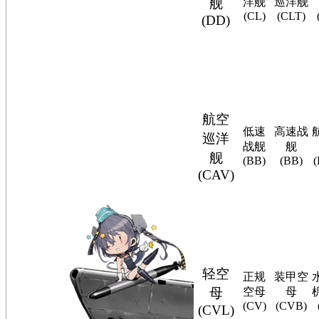
舰
洋舰
巡洋舰
(CL)
(CLT)
(DD)
航空
低速
高速战
巡洋
战舰
舰
舰
(BB)
(BB)
(CAV)
轻空
正规
装甲空
母
空母
母
(CV)
(CVB)
(CVL)