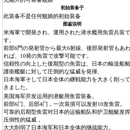
初始装备于
此装备不是任何舰娘的初始装备
图鉴说明
米海軍で開発され、運用された潜水艦用魚雷兵装
す。
前部6門の発射管から最大6射線、後部発射管もあ
れば、10発の魚雷で攻撃可能です。
信頼性の向上した後期型の魚雷は、日本の輸送船
護衛艦艇に対して圧倒的な猛威を発揮、
日本海軍そして日本全体の継戦能力を大きく削っ
きました。
美国海军开发运用的潜艇用鱼雷装备。
前部6门、后部4门，一次装填可以发射10发鱼雷。
可靠的后期型鱼雷对日本的运输船队和护卫舰艇发
压倒性的猛威，
大大削弱了日本海军和日本全体的继战能力。