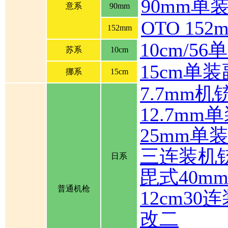
90mm单
意系
90mm
OTO 1
152mm
10cm/5
苏系
10cm
15cm单
挪系
15cm
7.7mm机
12.7mm
25mm单
三连装机
日系
毘式40m
普通机枪
12cm30
改二