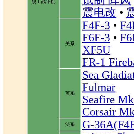
试制 阵风
舰上战斗机
震电改
•
F4F-3
•
F4
F6F-3
•
F6
美系
XF5U
FR-1 Fireb
Sea Gladia
Fulmar
英系
Seafire Mk
Corsair Mk
G-36A(F
法系