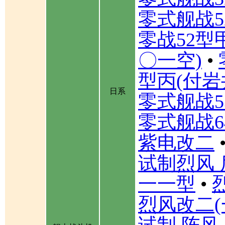
零式舰战5
零战52型
〇一空)
•
型丙(付岩
日系
零式舰战5
零式舰战6
紫电改二
试制烈风 
一一型
•
烈风改二(