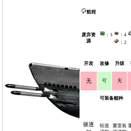
航程
废弃资
：3
：4
源
：2
开发
改修
升级
无
可
无
可装备舰种
驱逐
轻巡
重雷装