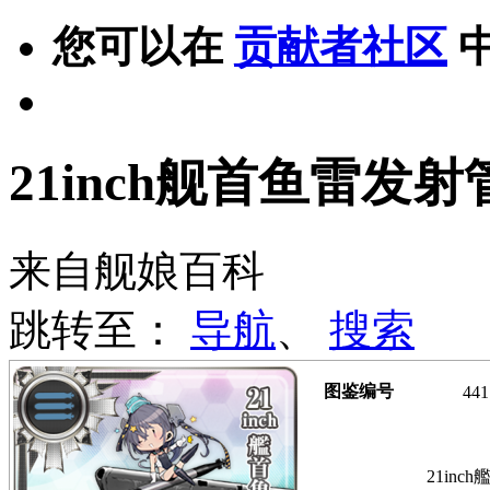
您可以在
贡献者社区
21inch舰首鱼雷发射
来自舰娘百科
跳转至：
导航
、
搜索
图鉴编号
441
21inc