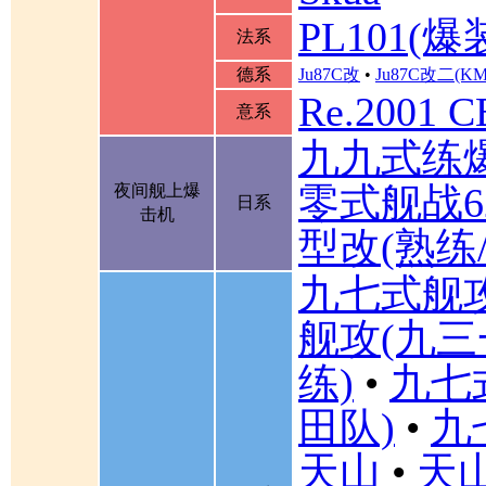
PL101(爆
法系
德系
Ju87C改
•
Ju87C改二(K
Re.2001 
意系
九九式练
零式舰战6
夜间舰上爆
日系
击机
型改(熟练
九七式舰
舰攻(九三
练)
•
九七
田队)
•
九
天山
•
天山