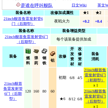
是谁在呼叫舰队
日文Wiki
英文Wi
装备名称
改修加成属性
★1
★2
21inch舰首鱼雷发射管6
夜戦火力
+0.2
+0.4
门（后期型）
装备名称
装备增益类型
21inch舰首鱼雷发射管6门
每个该装备提供加成
（后期型）
开
改
发
修
装备
装备
改修
燃
弹
钢
资
资
消耗
铝
料
药
铁
材
材
21inch舰首鱼
雷发射管6门
初期
6/8
4/5
（初期型）
21inch舰首
ｘ1
鱼雷发射管
120
160
80
60
21inch舰首鱼
6门（后期
雷发射管6门
型）
★6
8/12
6/8
（后期型）
ｘ1