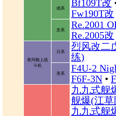
Bf109T改
德系
Fw190T改
Re.2001 
意系
Re.2005改
烈风改二
日系
练)
夜间舰上战
F4U-2 Nigh
斗机
美系
F6F-3N
•
F
九九式舰
舰爆(江草
九九式舰