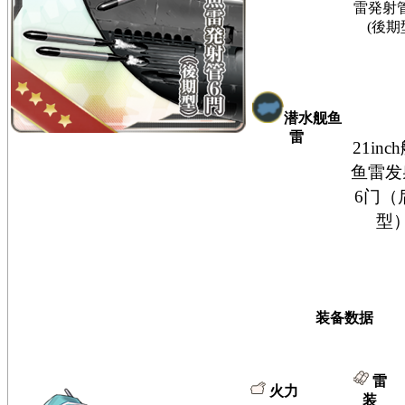
雷発射
(後期
潜水舰鱼
雷
21inc
鱼雷发
6门（
型
装备数据
雷
火力
装