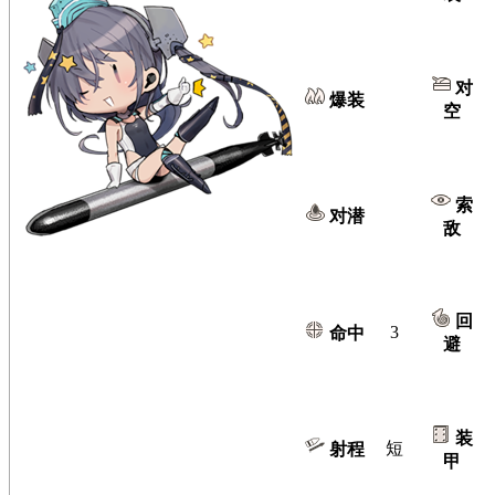
对
爆装
空
索
对潜
敌
回
3
命中
避
装
短
射程
甲