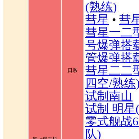
(熟练)
彗星
•
彗星
彗星一二
号爆弹搭载
管爆弹搭载
彗星二二型
日系
四空/熟练
试制南山
试制 明星
零式舰战6
队)