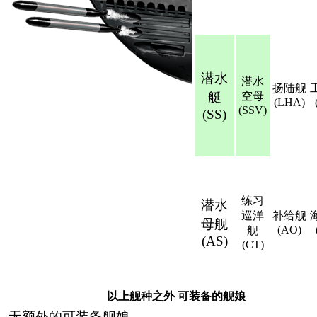
潜水
潜水
扬陆舰
艇
空母
(LHA)
(SSV)
(SS)
练习
潜水
巡洋
补给舰
母舰
(AO)
舰
(AS)
(CT)
以上舰种之外 可装备的舰娘
无额外的可装备舰娘