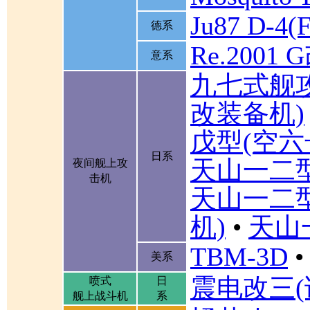
Ju87 D-4(F
德系
Re.2001 
意系
九七式舰
改装备机)
戊型(空六
日系
天山一二
夜间舰上攻
击机
天山一二
机)
•
天山
TBM-3D
•
美系
震电改三(
喷式
日
舰上战斗机
系