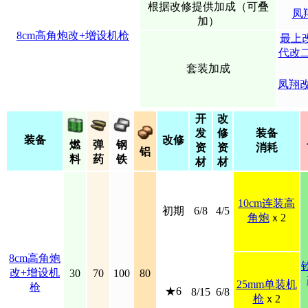
根据改修提供加成（可叠
凤
加）
8cm高角炮改+增设机枪
最上
代改
套装加成
凤翔
开
改
发
修
装备
装备
改修
燃
弹
钢
资
资
消耗
铝
料
药
铁
材
材
10cm连装高
初期
6/8
4/5
角炮
ｘ2
8cm高角炮
改+增设机
30
70
100
80
25mm单装机
枪
★6
8/15
6/8
枪
ｘ2