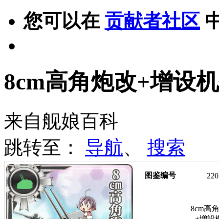
您可以在
贡献者社区
8cm高角炮改+增设
来自舰娘百科
跳转至：
导航
、
搜索
图鉴编号
220
8cm高
+増設