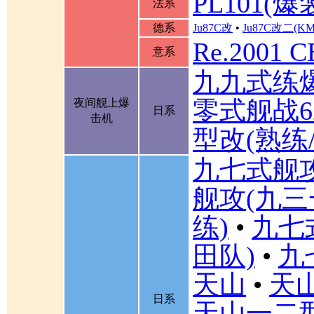
PL101(爆
法系
德系
Ju87C改
•
Ju87C改二(K
Re.2001 
意系
九九式练
零式舰战6
夜间舰上爆
日系
击机
型改(熟练
九七式舰
舰攻(九三
练)
•
九七
田队)
•
九
天山
•
天山
日系
天山一二