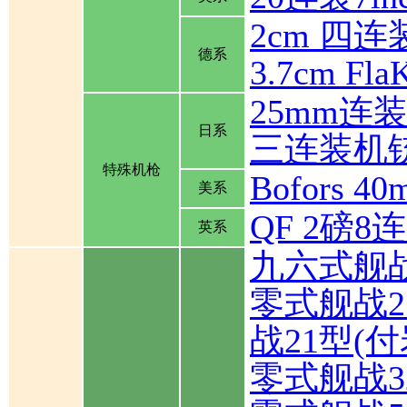
2cm 四连装
德系
3.7cm Fla
25mm连
日系
三连装机
特殊机枪
Bofors
美系
QF 2磅
英系
九六式舰
零式舰战2
战21型(
零式舰战3