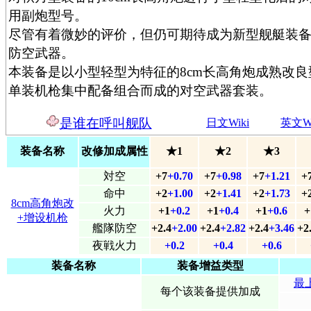
用副炮型号。
尽管有着微妙的评价，但仍可期待成为新型舰艇装
防空武器。
本装备是以小型轻型为特征的8cm长高角炮成熟改良
单装机枪集中配备组合而成的对空武器套装。
是谁在呼叫舰队
日文Wiki
英文Wi
装备名称
改修加成属性
★1
★2
★3
対空
+7
+0.70
+7
+0.98
+7
+1.21
+
命中
+2
+1.00
+2
+1.41
+2
+1.73
+
8cm高角炮改
火力
+1
+0.2
+1
+0.4
+1
+0.6
+
+增设机枪
艦隊防空
+2.4
+2.00
+2.4
+2.82
+2.4
+3.46
+2
夜戦火力
+0.2
+0.4
+0.6
装备名称
装备增益类型
最
每个该装备提供加成