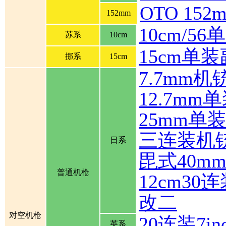
OTO 1
152mm
10cm/5
苏系
10cm
15cm单
挪系
15cm
7.7mm机
12.7mm
25mm单
三连装机
日系
毘式40m
普通机枪
12cm30
改二
对空机枪
20连装7inch
英系