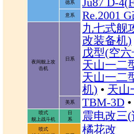
Ju87 D-4(F
德系
Re.2001 
意系
九七式舰
改装备机)
戊型(空六
日系
天山一二
夜间舰上攻
击机
天山一二
机)
•
天山
TBM-3D
•
美系
震电改三(
喷式
日
舰上战斗机
系
橘花改
喷式