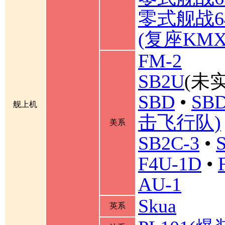
零式舰战6
(复座KM
FM-2
SB2U
(未实
SBD
•
SBD
舰上机
击飞行队)
美系
SB2C-3
•
F4U-1D
•
AU-1
Skua
英系