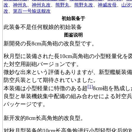
改
、
神州丸
、
神州丸改
、
熊野丸
、
熊野丸改
、
神威改母
、
山汐
改
、
第百一号输送舰改
初始装备于
此装备不是任何舰娘的初始装备
图鉴说明
新開発の長8cm高角砲の改良型です。
秋月型に装備された長10cm高角砲の小型軽量化を
た対空用副砲バージョンです。
微妙な出来という評価もありますが、新型艦艇装
防空兵装として期待されていました。
[1]
本装備は小型軽量に特徴のある超
8cm砲を熟成し
良型と単装機銃集中配備の組み合わせによる対空
パッケージです。
新开发的8cm长高角炮的改良型。
对秋月型装备的10cm长高角炮进行小型轻型化后的