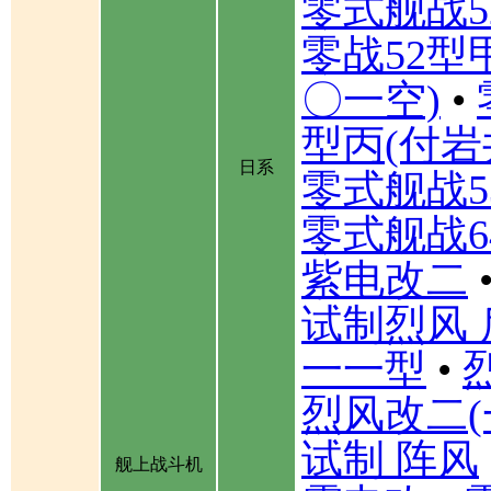
零式舰战5
零战52型
〇一空)
•
型丙(付岩
日系
零式舰战5
零式舰战6
紫电改二
试制烈风 
一一型
•
烈风改二(
试制 阵风
舰上战斗机