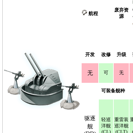
废弃资
航程
源
开发
改修
升级
无
可
无
可装备舰种
驱逐
轻巡
重雷装
舰
洋舰
巡洋舰
(CL)
(CLT)