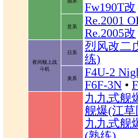
德系
Fw190T改
Re.2001 
意系
Re.2005改
烈风改二
日系
练)
夜间舰上战
F4U-2 Nigh
斗机
美系
F6F-3N
•
F
九九式舰
舰爆(江草
九九式舰
(熟练)