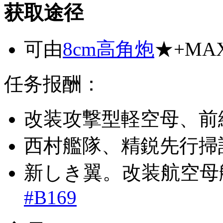
获取途径
可由
8cm高角炮
★+M
任务报酬：
改装攻撃型軽空母、前
西村艦隊、精鋭先行掃
新しき翼。改装航空母
#B169