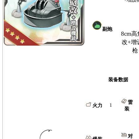
副炮
8cm
改+增
枪
装备数据
雷
1
火力
装
对