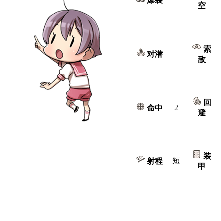
爆装
空
索
对潜
敌
回
2
命中
避
装
短
射程
甲