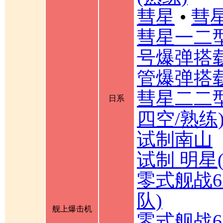
彗星
•
彗星
彗星一二
号爆弹搭载
管爆弹搭载
彗星二二型
日系
四空/熟练
试制南山
试制 明星
零式舰战6
队)
舰上爆击机
零式舰战6