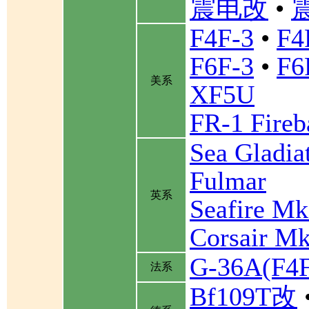
震电改
•
F4F-3
•
F4
F6F-3
•
F6
美系
XF5U
FR-1 Fireb
Sea Gladia
Fulmar
英系
Seafire Mk
Corsair Mk
G-36A(F
法系
Bf109T改