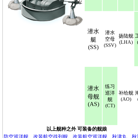
潜水
潜水
扬陆舰
艇
空母
(LHA)
(SSV)
(SS)
练习
潜水
巡洋
补给舰
母舰
(AO)
舰
(AS)
(CT)
以上舰种之外 可装备的舰娘
防空巡洋舰
、
改装航空战列舰
、
改装航空巡洋舰
、
秋津丸
、
秋