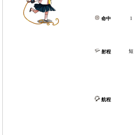
1
命中
短
射程
航程