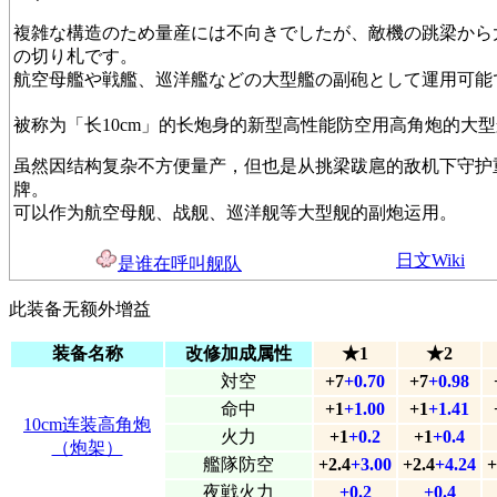
複雑な構造のため量産には不向きでしたが、敵機の跳梁から
の切り札です。
航空母艦や戦艦、巡洋艦などの大型艦の副砲として運用可能
被称为「长10cm」的长炮身的新型高性能防空用高角炮的大
虽然因结构复杂不方便量产，但也是从挑梁跋扈的敌机下守护
牌。
可以作为航空母舰、战舰、巡洋舰等大型舰的副炮运用。
日文Wiki
是谁在呼叫舰队
此装备无额外增益
装备名称
改修加成属性
★1
★2
対空
+7
+0.70
+7
+0.98
命中
+1
+1.00
+1
+1.41
10cm连装高角炮
火力
+1
+0.2
+1
+0.4
（炮架）
艦隊防空
+2.4
+3.00
+2.4
+4.24
+
夜戦火力
+0.2
+0.4