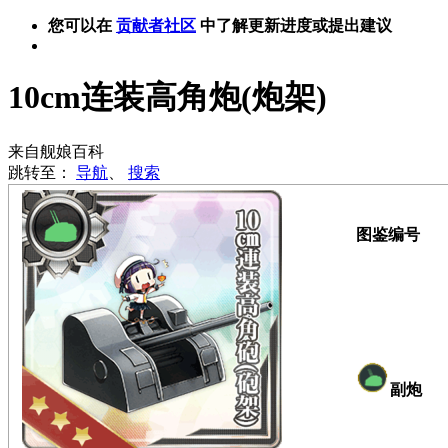
您可以在
贡献者社区
中了解更新进度或提出建议
10cm连装高角炮(炮架)
来自舰娘百科
跳转至：
导航
、
搜索
图鉴编号
副炮