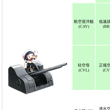
航空巡洋舰
低速
(CAV)
(BB
轻空母
正规
(CVL)
(CV
潜水