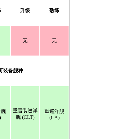
修
升级
熟练
无
无
可装备舰种
重雷装巡洋
洋舰
重巡洋舰
舰 (CLT)
)
(CA)