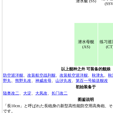
潜水艇 (SS)
(SSV
潜水母舰
练习巡
(AS)
(CT
以上舰种之外 可装备的舰娘
防空巡洋舰
、
改装航空战列舰
、
改装航空巡洋舰
、
秋津丸
、
秋
野丸
、
熊野丸改
、
神威改母
、
山汐丸改
、
第百一号输送舰改
初始装备于
陆奥改二
、
大淀
、
大凤改
、
长门改二
图鉴说明
「長10cm」と呼ばれた長砲身の新型高性能防空用高角砲、
です。