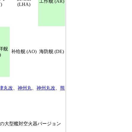
工作舰 (AR)
)
(LHA)
洋舰
补给舰 (AO)
海防舰 (DE)
)
津丸改
、
神州丸
、
神州丸改
、
熊
その大型艦対空火器バージョン