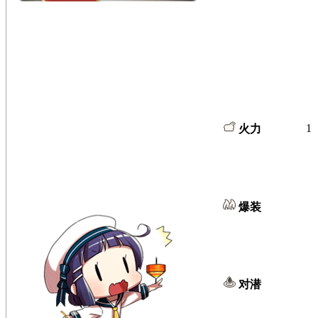
1
火力
爆装
对潜