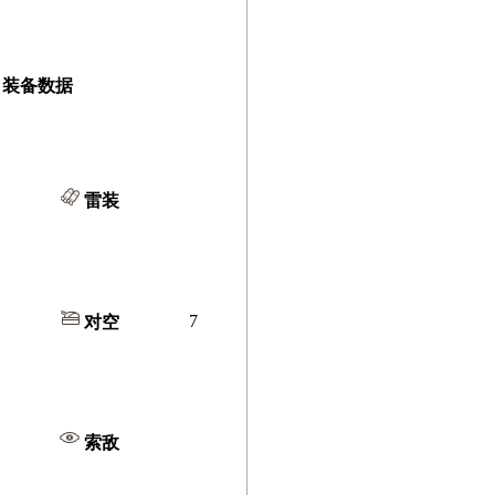
装备数据
雷装
7
对空
索敌