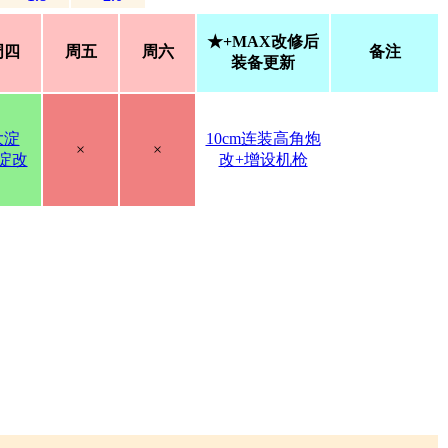
★+MAX改修后
周四
周五
周六
备注
装备更新
大淀
10cm连装高角炮
×
×
淀改
改+增设机枪