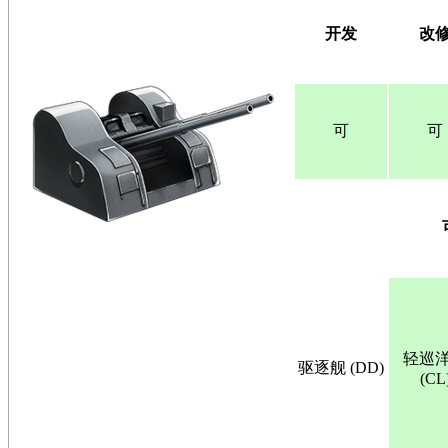
开发
改
可
可
轻巡
驱逐舰 (DD)
(CL