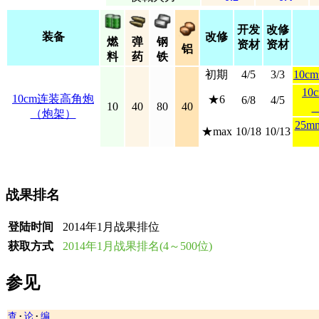
开发
改修
装备
改修
燃
弹
钢
资材
资材
铝
料
药
铁
初期
4/5
3/3
10
1
10cm连装高角炮
★6
6/8
4/5
10
40
80
40
（炮架）
25
★max
10/18
10/13
战果排名
登陆时间
2014年1月战果排位
获取方式
2014年1月战果排名(4～500位)
参见
查
论
编
•
•