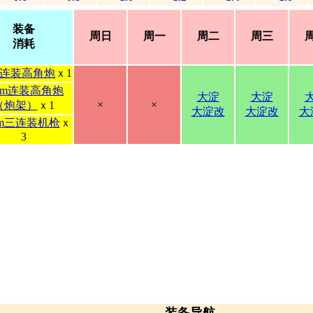
装备
周日
周一
周二
周三
消耗
cm连装高角炮
ｘ1
0cm连装高角炮
大淀
大淀
×
×
（炮架）
ｘ1
大淀改
大淀改
大
mm三连装机枪
ｘ
3