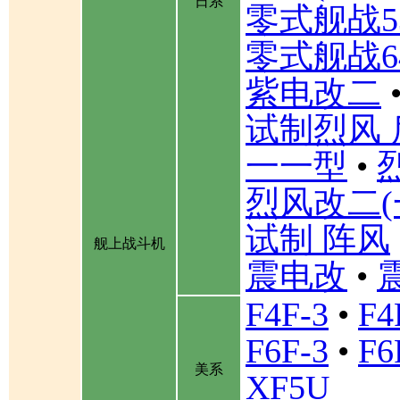
日系
零式舰战5
零式舰战6
紫电改二
试制烈风 
一一型
•
烈风改二(
试制 阵风
舰上战斗机
震电改
•
F4F-3
•
F4
F6F-3
•
F6
美系
XF5U