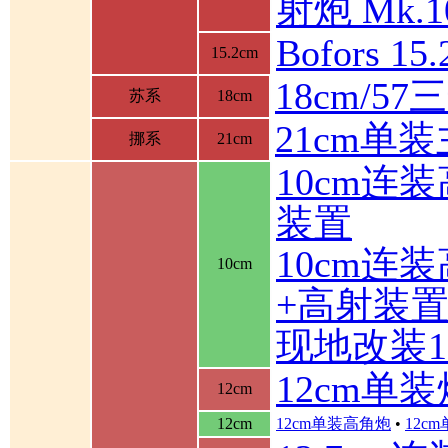
射炮 Mk.10
Bofors 1
15.2cm
18cm/5
苏系
18cm
21cm单
挪系
21cm
10cm连
装置
10cm连
10cm
+高射装
现地改装1
12cm单装
12cm
12cm
12cm单装高角炮
•
12c