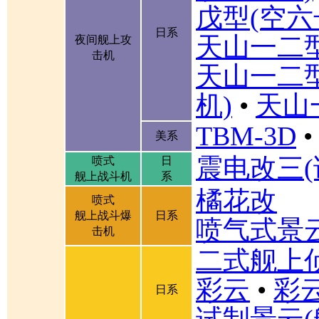
戊型(空六
日系
天山一二
夜间舰上攻
击机
天山一二
机)
•
天山
TBM-3D
•
美系
震电改三(
喷式
日
舰上战斗机
系
橘花改
喷式
舰上战斗爆
日系
喷气式景
击机
二式舰上
彩云
•
彩
日系