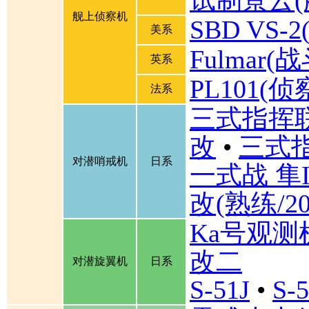
试制景云(
舰上侦察机
SBD VS
美系
Fulmar
英系
PL101(侦
法系
三式指挥联
改
•
三式
对潜哨戒机
日系
一式战 隼I
改(熟练/2
Ka号观测
改二
对潜旋翼机
日系
S-51J
•
S-