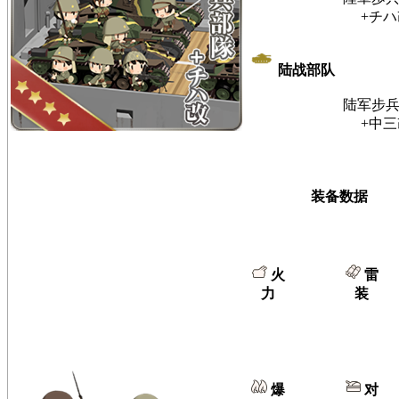
+チハ
陆战部队
陆军步
+中三
装备数据
火
雷
力
装
爆
对