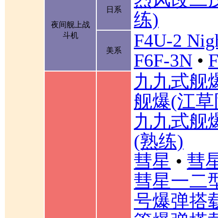
日系
练)
夜间舰上战
F4U-2 Nigh
斗机
美系
F6F-3N
•
F
九九式舰
舰爆(江草
九九式舰
(熟练)
彗星
•
彗星
彗星一二
号爆弹搭载