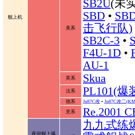
SB2U
(未实
SBD
•
SBD
舰上机
击飞行队)
美系
SB2C-3
•
F4U-1D
•
AU-1
Skua
英系
PL101(爆
法系
德系
Ju87C改
•
Ju87C改二(K
Re.2001 
意系
九九式练
夜间舰上爆