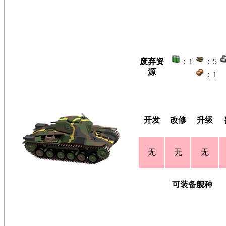
废弃资
：1
：5
源
：1
开发
改修
升级
无
无
无
可装备舰种