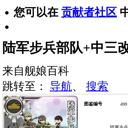
您可以在
贡献者社区
陆军步兵部队+中三
来自舰娘百科
跳转至：
导航
、
搜索
图鉴编号
499
陸軍歩