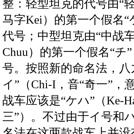
整：轻型坦克的代号由“轻
马字Kei）的第一个假名
代号；中型坦克由“中战车
Chuu）的第一个假名“チ
号。按照新的命名法，八
イ”（Chi-I，音“奇一
战车应该是“ケハ”（Ke-
三”）。不过由于イ号和
名法在这两款战车上并没