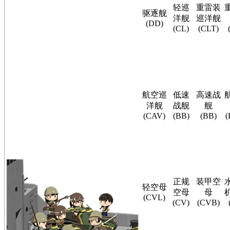
轻巡
重雷装
驱逐舰
洋舰
巡洋舰
(DD)
(CL)
(CLT)
航空巡
低速
高速战
洋舰
战舰
舰
(CAV)
(BB)
(BB)
(
正规
装甲空
轻空母
空母
母
(CVL)
(CV)
(CVB)