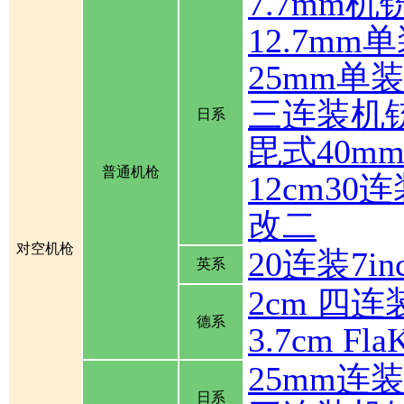
7.7mm机
12.7mm
25mm单
三连装机
日系
毘式40m
普通机枪
12cm30
改二
对空机枪
20连装7inch
英系
2cm 四连装
德系
3.7cm Fla
25mm连
日系