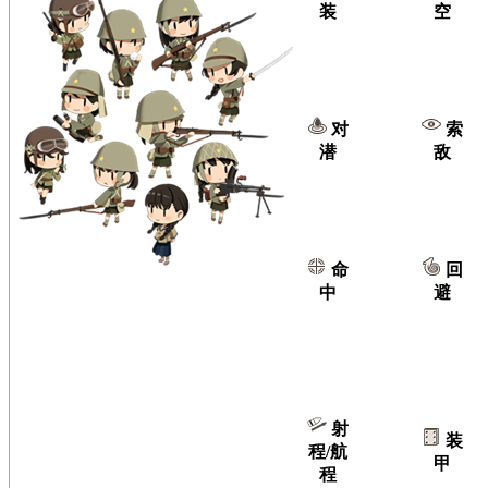
装
空
对
索
潜
敌
命
回
中
避
射
装
程/航
甲
程