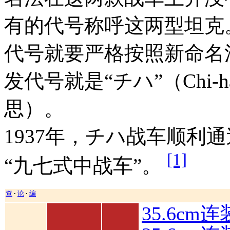
有的代号称呼这两型坦克
代号就要严格按照新命名
发代号就是“チハ”（Chi-
思）。
1937年，チハ战车顺利
[1]
“九七式中战车”。
查
论
编
•
•
35.6cm