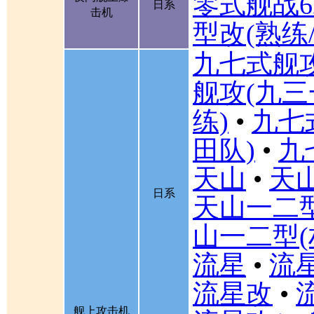
零式舰战6
日系
击机
型改(熟练
九七式舰
舰攻(九三
练)
•
九七
田队)
•
九
天山
•
天山
日系
天山一二
山一二型(
流星
•
流星
流星改
•
舰上攻击机