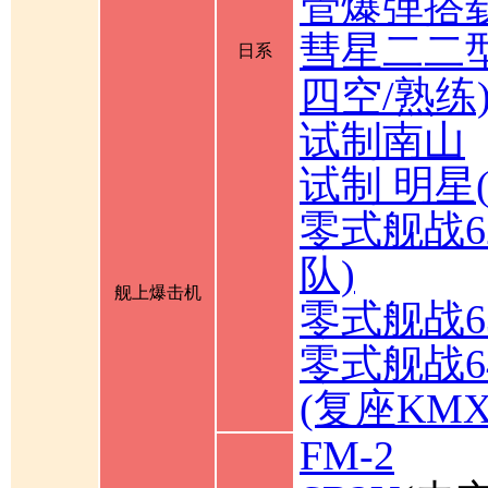
管爆弹搭载
彗星二二型
日系
四空/熟练
试制南山
试制 明星
零式舰战6
队)
舰上爆击机
零式舰战6
零式舰战6
(复座KM
FM-2