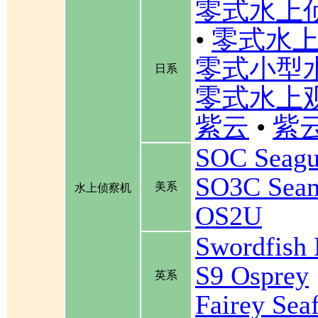
零式水上
•
零式水上
零式小型
日系
零式水上
紫云
•
紫云
SOC Seagu
SO3C Se
美系
水上侦察机
OS2U
Swordfis
S9 Osprey
英系
Fairey Se