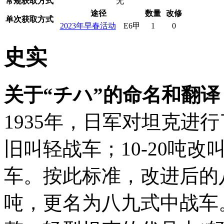
常规获取方式
无
途径
数量
改修
单次获取方式
2023年早春活动
E6甲
1
0
史实
关于“チハ”的命名和翻译
1935年，日军对坦克进
旧叫轻战车；10-20吨改
车。按此标准，改进后的八
吨，更名为八九式中战车