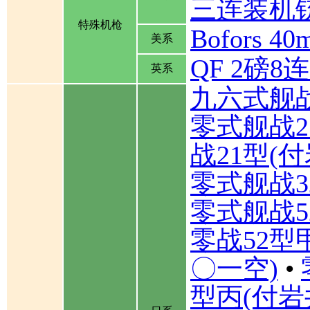
三连装机
特殊机枪
Bofors
美系
QF 2磅
英系
九六式舰
零式舰战2
战21型(
零式舰战3
零式舰战5
零战52型
〇一空)
•
型丙(付岩