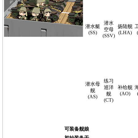
潜水
潜水艇
扬陆舰
空母
(SS)
(LHA)
(SSV)
练习
潜水母
巡洋
补给舰
舰
(AO)
舰
(AS)
(CT)
可装备舰娘
初始装备于