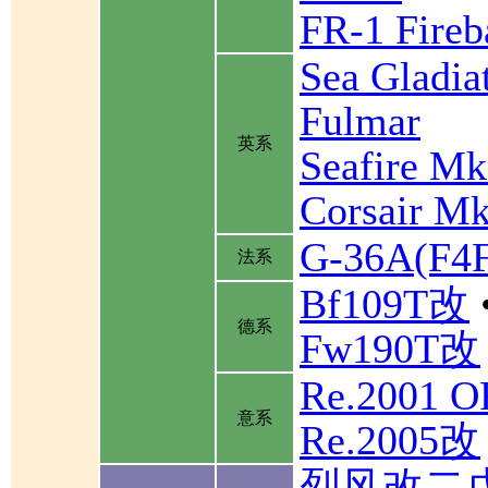
FR-1 Fireb
Sea Gladia
Fulmar
英系
Seafire Mk
Corsair Mk
G-36A(F
法系
Bf109T改
德系
Fw190T改
Re.2001 
意系
Re.2005改
烈风改二