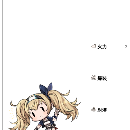
2
火力
爆装
对潜