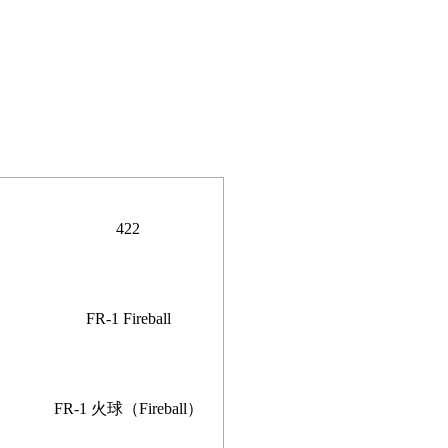
422
FR-1 Fireball
FR-1 火球（Fireball）