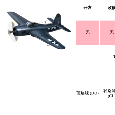
开发
改
无
无
轻巡
驱逐舰 (DD)
(CL