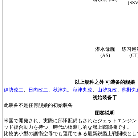
(SSV
潜水母舰
练习巡
(AS)
(CT
以上舰种之外 可装备的舰娘
伊势改二
、
日向改二
、
秋津丸
、
秋津丸改
、
山汐丸改
、
熊野丸
初始装备于
此装备不是任何舰娘的初始装备
图鉴说明
米国で開発され、実際に部隊配備もされたジェットエンジン
ッド複合動力を持つ、時代の橋渡し的な艦上戦闘機です。
比較的小型の護衛空母でも運用できる最新鋭艦上戦闘機とし