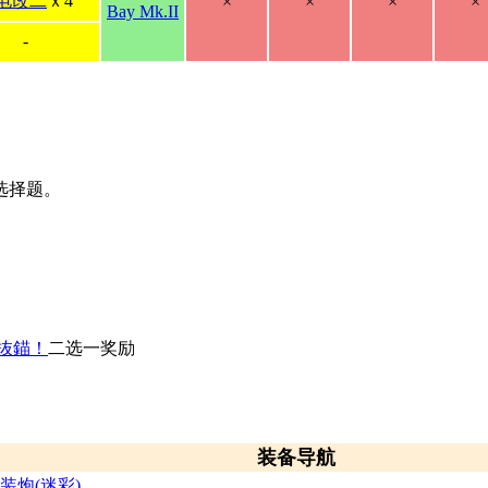
电改二
ｘ4
×
×
×
×
Bay Mk.II
-
选择题。
」抜錨！
二选一奖励
装备导航
m连装炮(迷彩)