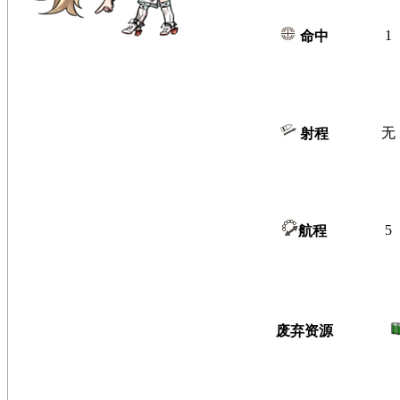
1
命中
无
射程
5
航程
废弃资源