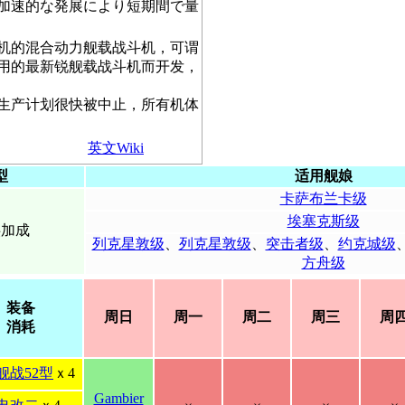
加速的な発展により短期間で量
机的混合动力舰载战斗机，可谓
用的最新锐舰载战斗机而开发，
生产计划很快被中止，所有机体
英文Wiki
型
适用舰娘
卡萨布兰卡级
埃塞克斯级
供加成
列克星敦级
、
列克星敦级
、
突击者级
、
约克城级
方舟级
装备
周日
周一
周二
周三
周
消耗
舰战52型
ｘ4
Gambier