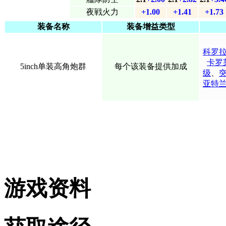
夜戦火力
+1.00
+1.41
+1.73
装备名称
装备增益类型
科罗
卡罗
5inch单装高角炮群
每个该装备提供加成
级
、
亚特
游戏资料