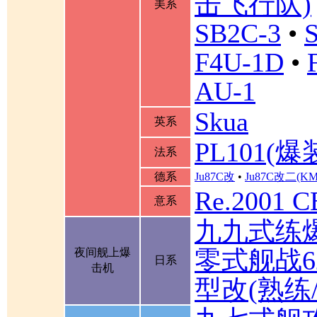
击飞行队)
美系
SB2C-3
•
F4U-1D
•
AU-1
Skua
英系
PL101(爆
法系
德系
Ju87C改
•
Ju87C改二(K
Re.2001 
意系
九九式练
零式舰战6
夜间舰上爆
日系
击机
型改(熟练