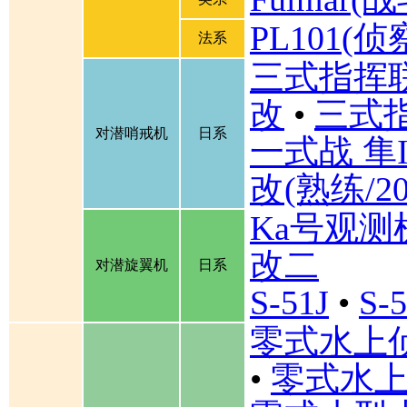
PL101(侦
法系
三式指挥联
改
•
三式
对潜哨戒机
日系
一式战 隼I
改(熟练/2
Ka号观测
改二
对潜旋翼机
日系
S-51J
•
S-
零式水上
•
零式水上