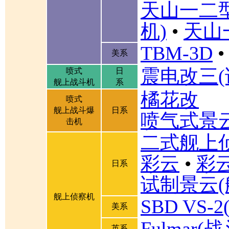
天山一二
机)
•
天山
TBM-3D
•
美系
震电改三(
喷式
日
舰上战斗机
系
橘花改
喷式
舰上战斗爆
日系
喷气式景
击机
二式舰上
彩云
•
彩
日系
试制景云(
舰上侦察机
SBD VS
美系
Fulmar
英系