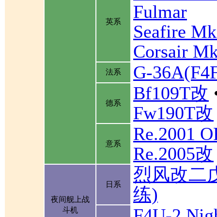
Fulmar
英系
Seafire Mk
Corsair Mk
G-36A(F
法系
Bf109T改
德系
Fw190T改
Re.2001 
意系
Re.2005改
烈风改二
日系
练)
夜间舰上战
F4U-2 Nigh
斗机