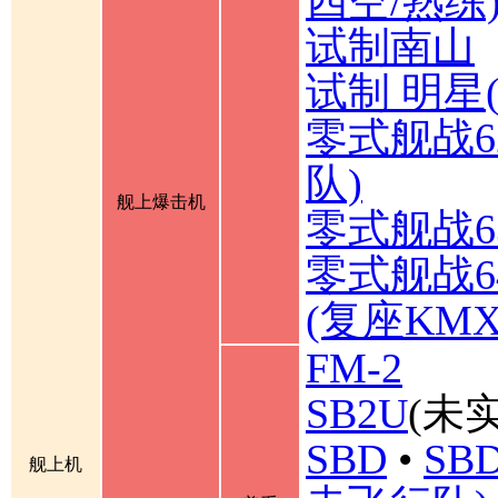
四空/熟练
试制南山
试制 明星
零式舰战6
队)
舰上爆击机
零式舰战6
零式舰战6
(复座KM
FM-2
SB2U
(未实
SBD
•
SBD
舰上机