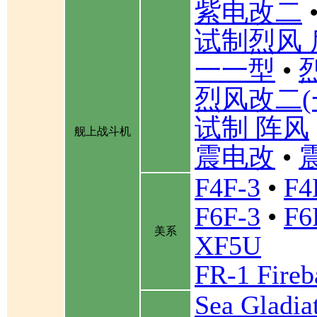
紫电改二
试制烈风 
一一型
•
烈风改二(
试制 阵风
舰上战斗机
震电改
•
F4F-3
•
F4
F6F-3
•
F6
美系
XF5U
FR-1 Fireb
Sea Gladia