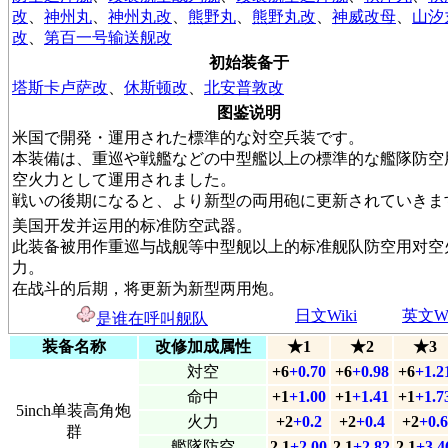
改
、
神州丸
、
神州丸改
、
熊野丸
、
熊野丸改
、
神威改母
、
山汐
改
、
第百一号输送舰改
初始装备于
塔斯卡卢萨改
、
休斯顿改
、
北安普敦改
图鉴说明
米国で開発・運用された標準的な対空兵装です。
本装備は、重巡や戦艦などの中型艦以上の標準的な艦隊防空
空火力として運用されました。
戦いの後期になると、より新型の両用砲に更新されていきま
美国开发并运用的标准防空武器。
此装备被用作重巡与战舰等中型舰以上的标准舰队防空用对空
力。
在战斗的后期，将更新为新型两用炮。
日文Wiki
英文Wi
是谁在呼叫舰队
装备名称
改修加成属性
★1
★2
★3
対空
+6
+0.70
+6
+0.98
+6
+1.2
命中
+1
+1.00
+1
+1.41
+1
+1.7
5inch单装高角炮
火力
+2
+0.2
+2
+0.4
+2
+0.6
群
艦隊防空
2.1
+2.00
2.1
+2.82
2.1
+3.4