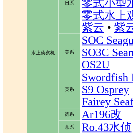
零式小型
日系
零式水上
紫云
•
紫云
SOC Seagu
SO3C Se
美系
水上侦察机
OS2U
Swordfis
S9 Osprey
英系
Fairey Se
Ar196改
德系
Ro.43水侦
意系