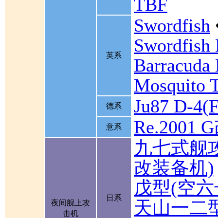
TBF
Swordfish
Swordfish
英系
Barracuda 
Mosquito 
Ju87 D-4(F
德系
Re.2001 
意系
九七式舰
改装备机)
戊型(空六
日系
天山一二
夜间舰上攻
击机