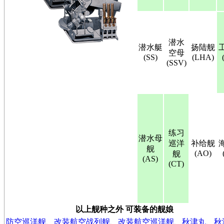
潜水
潜水艇
扬陆舰
空母
(SS)
(LHA)
(SSV)
练习
潜水母
巡洋
补给舰
舰
(AO)
舰
(AS)
(CT)
以上舰种之外 可装备的舰娘
防空巡洋舰
、
改装航空战列舰
、
改装航空巡洋舰
、
秋津丸
、
秋