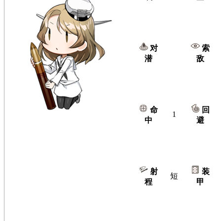
对
索
潜
敌
命
回
1
中
避
射
装
短
程
甲