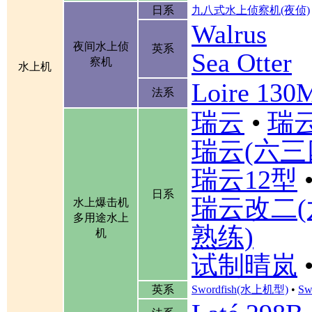
日系
九八式水上侦察机(夜侦)
Walrus
夜间水上侦
英系
Sea Otter
察机
水上机
Loire 130
法系
瑞云
•
瑞云
瑞云(六三
瑞云12型
日系
瑞云改二(
水上爆击机
多用途水上
熟练)
机
试制晴岚
英系
Swordfish(水上机型)
•
Sw