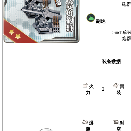
砲
副炮
5inch
炮
装备数据
火
雷
2
力
装
爆
对
装
空