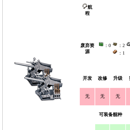
航
程
废弃资
：0
：2
源
：1
开发
改修
升级
无
无
无
可装备舰种