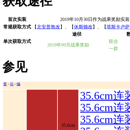
获取途径
首次实装
2019年10月30日作为战果奖励实装
常规获取方式
【
北安普敦改
】、【
休斯顿改
】、【
塔斯卡卢萨
途径
单次获取方式
联合
2019年09月战果奖励
一群
参见
查
论
编
•
•
35.6cm
35.6cm
35.6c
35.6cm