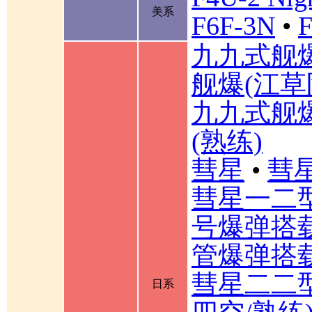
美系
F6F-3N
•
F
九九式舰
舰爆(江草
九九式舰
(熟练)
彗星
•
彗星
彗星一二
号爆弹搭载
管爆弹搭载
彗星二二型
日系