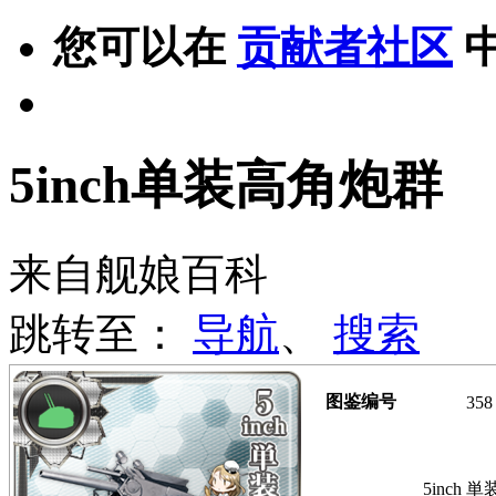
您可以在
贡献者社区
5inch单装高角炮群
来自舰娘百科
跳转至：
导航
、
搜索
图鉴编号
358
5inch 