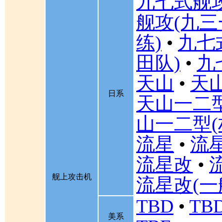
九七式舰
舰攻(九三
练)
•
九七
田队)
•
九
天山
•
天山
日系
天山一二
山一二型(
流星
•
流星
流星改
•
舰上攻击机
流星改(一
TBD
•
TBD
美系