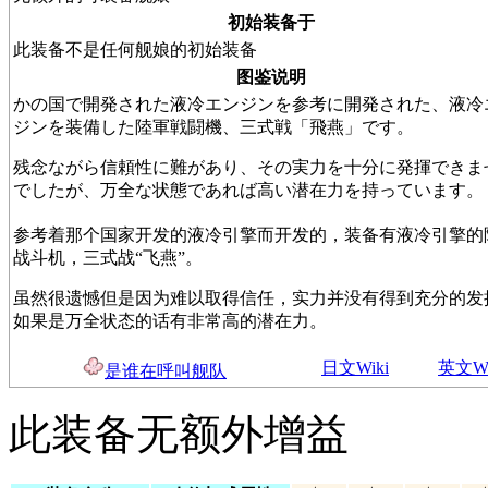
初始装备于
此装备不是任何舰娘的初始装备
图鉴说明
かの国で開発された液冷エンジンを参考に開発された、液冷
ジンを装備した陸軍戦闘機、三式戦「飛燕」です。
残念ながら信頼性に難があり、その実力を十分に発揮できま
でしたが、万全な状態であれば高い潜在力を持っています。
参考着那个国家开发的液冷引擎而开发的，装备有液冷引擎的
战斗机，三式战“飞燕”。
虽然很遗憾但是因为难以取得信任，实力并没有得到充分的发
如果是万全状态的话有非常高的潜在力。
日文Wiki
英文Wi
是谁在呼叫舰队
此装备无额外增益