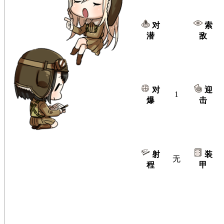
对
索
潜
敌
对
迎
1
爆
击
射
装
无
程
甲