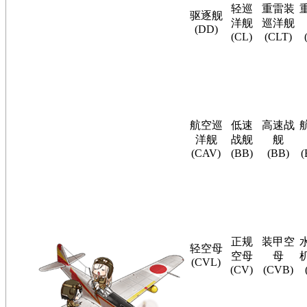
轻巡
重雷装
驱逐舰
洋舰
巡洋舰
(DD)
(CL)
(CLT)
航空巡
低速
高速战
洋舰
战舰
舰
(CAV)
(BB)
(BB)
(
正规
装甲空
轻空母
空母
母
(CVL)
(CV)
(CVB)