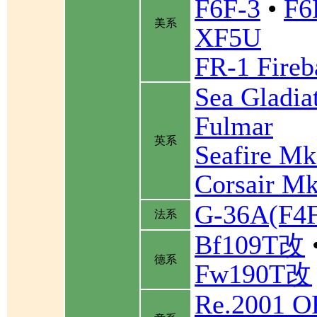
F6F-3
•
F6
美系
XF5U
FR-1 Fireb
Sea Gladia
Fulmar
英系
Seafire Mk
Corsair Mk
G-36A(F
法系
Bf109T改
德系
Fw190T改
Re.2001 