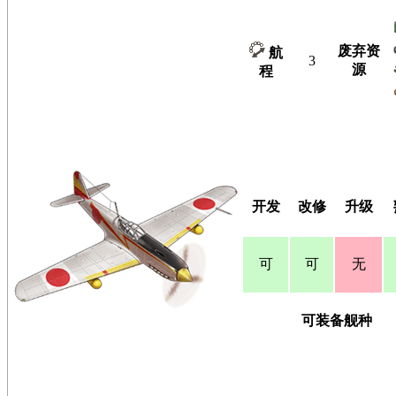
废弃资
航
3
源
程
开发
改修
升级
可
可
无
可装备舰种