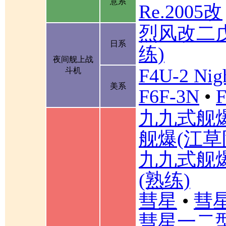
意系
Re.2005改
烈风改二
日系
练)
夜间舰上战
F4U-2 Nigh
斗机
美系
F6F-3N
•
F
九九式舰
舰爆(江草
九九式舰
(熟练)
彗星
•
彗星
彗星一二