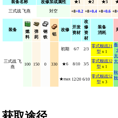
装备名称
改修加成属性
★1
★2
★3
三式战 飞燕
対空
+8
+0.2
+8
+0.4
+8
+0.6
+8
改
开发
修
装备
装备
改修
燃
弹
钢
资材
资
消耗
铝
料
药
铁
材
春
零式舰战21
初期
6/7
2/3
型
ｘ1
大
零式舰战32
三式战 飞
大
★6
8/10
3/5
100
150
0
330
型
ｘ1
燕
秋
零式舰战52
秋
★max
12/20
6/10
型
ｘ3
获取途径