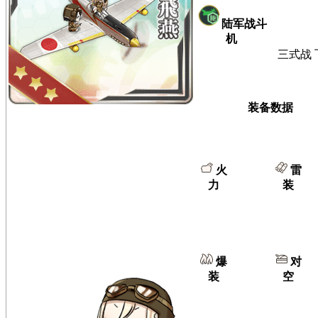
陆军战斗
机
三式战 
装备数据
火
雷
力
装
爆
对
装
空