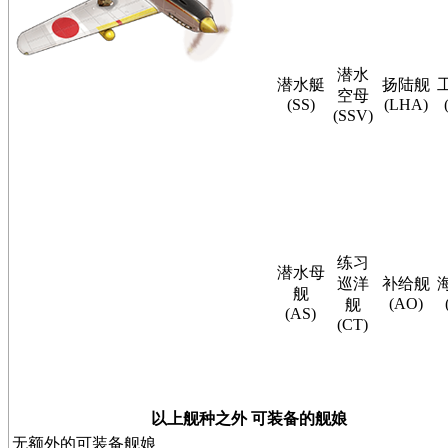
潜水
潜水艇
扬陆舰
空母
(SS)
(LHA)
(SSV)
练习
潜水母
巡洋
补给舰
舰
(AO)
舰
(AS)
(CT)
以上舰种之外 可装备的舰娘
无额外的可装备舰娘