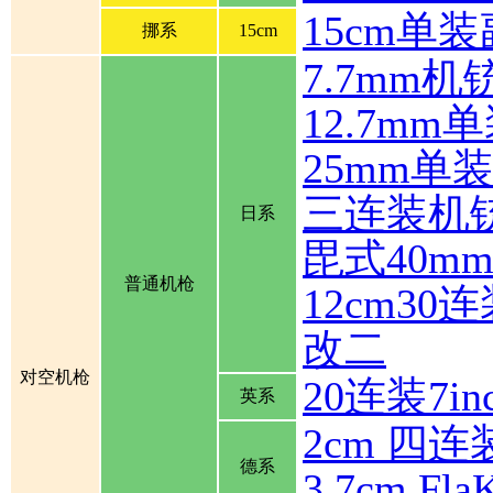
15cm单
挪系
15cm
7.7mm机
12.7mm
25mm单
三连装机
日系
毘式40m
普通机枪
12cm30
改二
对空机枪
20连装7inch
英系
2cm 四连装
德系
3.7cm Fla