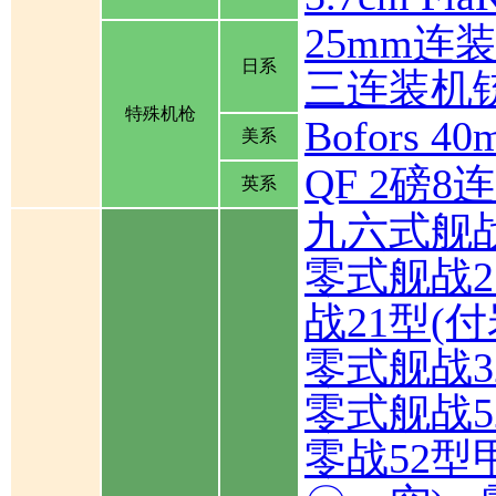
25mm连
日系
三连装机
特殊机枪
Bofors
美系
QF 2磅
英系
九六式舰
零式舰战2
战21型(
零式舰战3
零式舰战5
零战52型