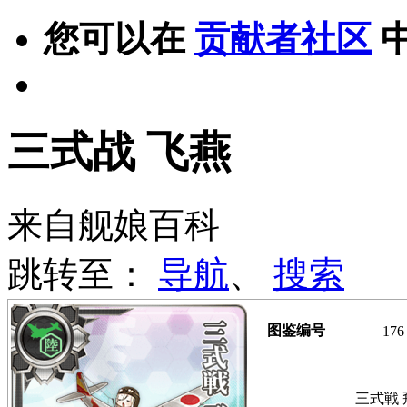
您可以在
贡献者社区
三式战 飞燕
来自舰娘百科
跳转至：
导航
、
搜索
图鉴编号
176
三式戦 