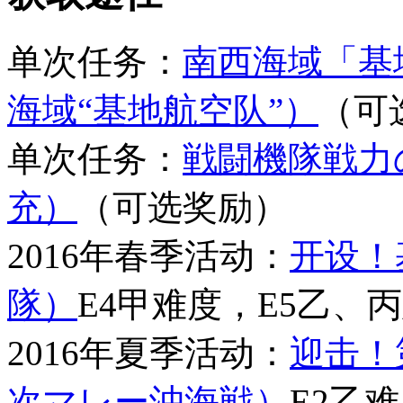
单次任务：
南西海域「基
海域“基地航空队”）
（可
单次任务：
戦闘機隊戦力
充）
（可选奖励）
2016年春季活动：
开设！
隊）
E4甲难度，E5乙、
2016年夏季活动：
迎击！
次マレー沖海戦）
E2乙