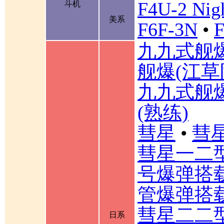
F4U-2 Nigh
斗机
美系
F6F-3N
•
F
九九式舰
舰爆(江草
九九式舰
(熟练)
彗星
•
彗星
彗星一二
号爆弹搭载
管爆弹搭载
彗星二二型
日系