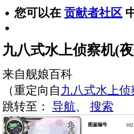
您可以在
贡献者社区
九八式水上侦察机(夜
来自舰娘百科
（重定向自
九八式水上侦
跳转至：
导航
、
搜索
图鉴编号
102