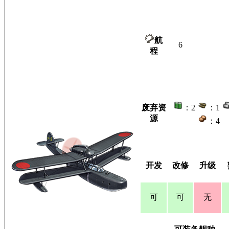
航
6
程
废弃资
：2
：1
源
：4
开发
改修
升级
可
可
无