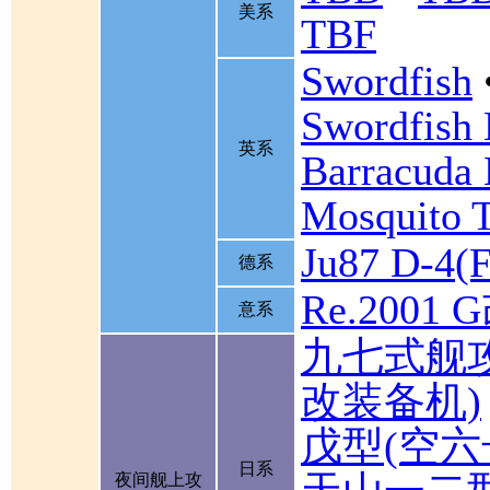
美系
TBF
Swordfish
Swordfish
英系
Barracuda 
Mosquito 
Ju87 D-4(F
德系
Re.2001 
意系
九七式舰
改装备机)
戊型(空六
日系
夜间舰上攻