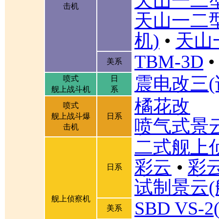
天山一二
击机
天山一二
机)
•
天山
TBM-3D
•
美系
震电改三(
喷式
日
舰上战斗机
系
橘花改
喷式
舰上战斗爆
日系
喷气式景
击机
二式舰上
彩云
•
彩
日系
试制景云(
舰上侦察机
SBD VS
美系