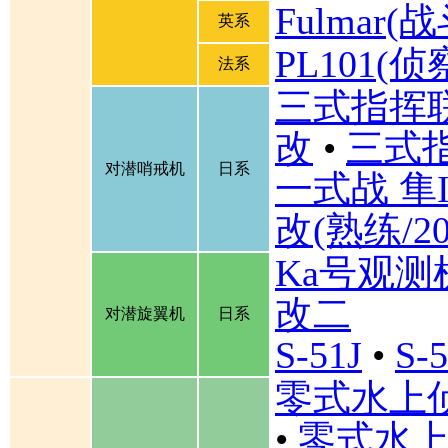
Fulmar
英系
PL101(侦
法系
三式指挥联
改
•
三式
对潜哨戒机
日系
一式战 隼I
改(熟练/2
Ka号观测
改二
对潜旋翼机
日系
S-51J
•
S-
零式水上
•
零式水上