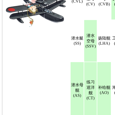
(CVL)
(CV)
(CVB)
潜水
潜水艇
扬陆舰
空母
(SS)
(LHA)
(SSV)
练习
潜水母
巡洋
补给舰
舰
(AO)
舰
(AS)
(CT)