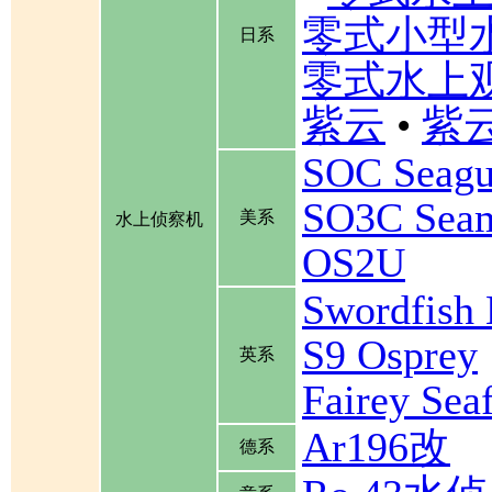
零式小型
日系
零式水上
紫云
•
紫云
SOC Seagu
SO3C Se
美系
水上侦察机
OS2U
Swordfis
S9 Osprey
英系
Fairey Se
Ar196改
德系