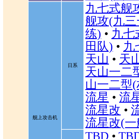
九七式舰
舰攻(九三
练)
•
九七
田队)
•
九
天山
•
天山
日系
天山一二
山一二型(
流星
•
流星
流星改
•
舰上攻击机
流星改(一
TBD
•
TBD