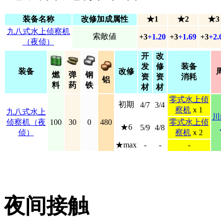
装备名称
改修加成属性
★1
★2
★3
九八式水上侦察机
索敵値
+3
+1.20
+3
+1.69
+3
+2.
（夜侦）
开
改
发
修
装备
装备
改修
燃
弹
钢
资
资
消耗
铝
料
药
铁
材
材
零式水上侦
初期
4/7
3/4
察机
ｘ1
九八式水上
川
侦察机（夜
100
30
0
480
零式水上侦
★6
5/9
4/8
侦）
察机
ｘ2
★max
-
-
-
夜间接触