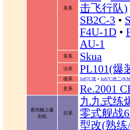
击飞行队)
美系
SB2C-3
•
F4U-1D
•
AU-1
Skua
英系
PL101(爆
法系
德系
Ju87C改
•
Ju87C改二(K
Re.2001 
意系
九九式练
零式舰战6
夜间舰上爆
日系
击机
型改(熟练