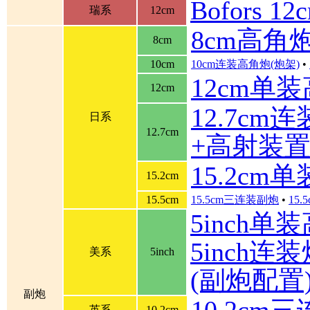
Bofors 
瑞系
12cm
8cm高角
8cm
10cm
10cm连装高角炮(炮架)
•
12cm单
12cm
12.7cm
日系
12.7cm
+高射装
15.2cm
15.2cm
15.5cm
15.5cm三连装副炮
•
15
5inch单
5inch连装炮
美系
5inch
(副炮配置
副炮
10.2cm
英系
10.2cm