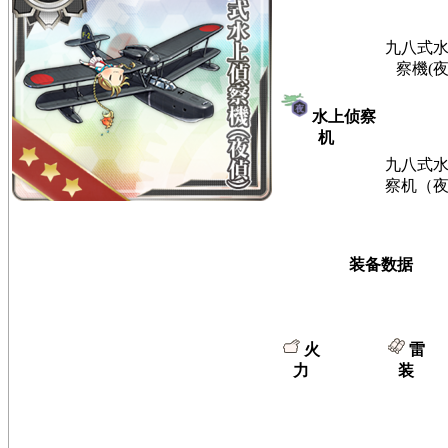
九八式
察機(夜
水上侦察
机
九八式
察机（
装备数据
火
雷
力
装