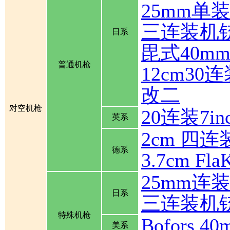
25mm单
三连装机
日系
毘式40m
普通机枪
12cm30
改二
对空机枪
20连装7inch
英系
2cm 四连装
德系
3.7cm Fla
25mm连
日系
三连装机
特殊机枪
Bofors
美系