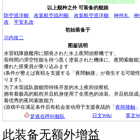
以上舰种之外 可装备的舰娘
防空巡洋舰
、
改装航空战列舰
、
改装航空巡洋舰
、
神州丸
、
神
改
、
平安丸改
初始装备于
川内改二
图鉴说明
水雷戦隊旗艦用に開発された水上夜間偵察機です。
長時間の滞空性能を持つ黒く塗装された機体に、夜間索敵能
優れた搭乗員が乗り込みます
(条件が整えば夜戦を支援する「夜間触接」が発生する可能
ります)。
为了水雷战队旗舰而特殊开发的水上夜间侦察机
拥有着极高的航程并且机身使用了全黑色的涂装。并且机组成
着优秀的夜间索敌能力
(游戏中在满足条件后有机会发动用于支援夜战的「
夜间接触
」
日文Wiki
英文Wi
是谁在呼叫舰队
此装备无额外增益