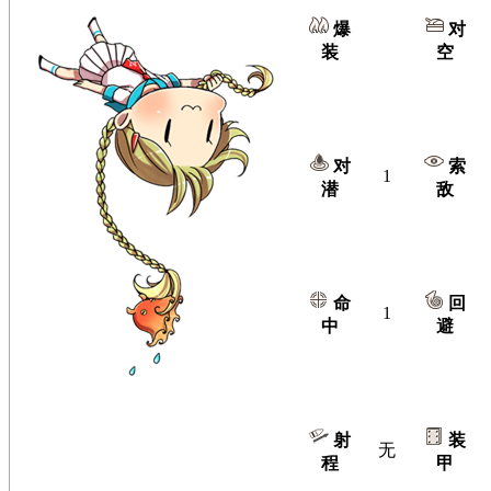
爆
对
装
空
对
索
1
潜
敌
命
回
1
中
避
射
装
无
程
甲