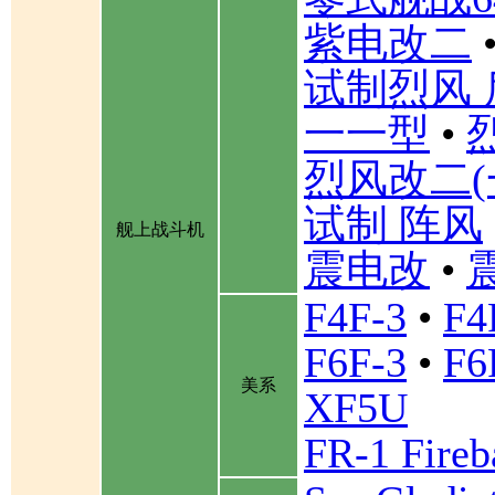
紫电改二
试制烈风 
一一型
•
烈风改二(
试制 阵风
舰上战斗机
震电改
•
F4F-3
•
F4
F6F-3
•
F6
美系
XF5U
FR-1 Fireb