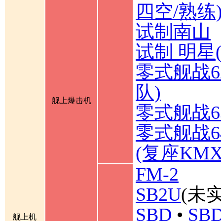
四空/熟练
试制南山
试制 明星
零式舰战6
队)
舰上爆击机
零式舰战6
零式舰战6
(复座KM
FM-2
SB2U
(未实
SBD
•
SBD
舰上机