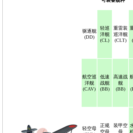
可装备舰种
轻巡
重雷装
驱逐舰
洋舰
巡洋舰
(DD)
(CL)
(CLT)
航空巡
低速
高速战
洋舰
战舰
舰
(CAV)
(BB)
(BB)
(
正规
装甲空
轻空母
空母
母