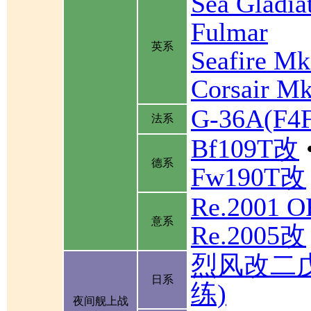
Sea Gladia
Fulmar
英系
Seafire Mk
Corsair Mk
G-36A(F
法系
Bf109T改
德系
Fw190T改
Re.2001 
意系
Re.2005改
烈风改二
日系
练)
夜间舰上战