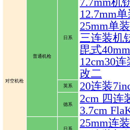
7.7mm机
12.7mm
25mm单
三连装机
日系
毘式40m
普通机枪
12cm30
改二
对空机枪
20连装7inch
英系
2cm 四连装
德系
3.7cm Fla
25mm连
日系