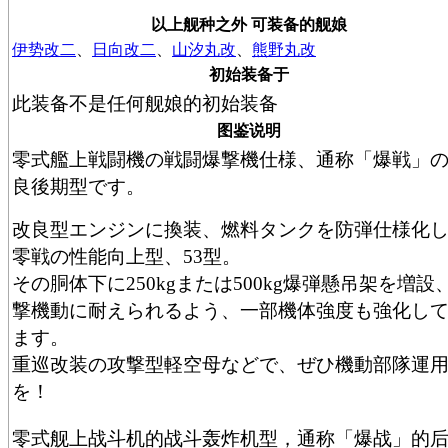
以上舰种之外 可装备的舰娘
伊势改二
、
日向改二
、
山汐丸改
、
熊野丸改
初始装备于
此装备不是任何舰娘的初始装备
图鉴说明
零式艦上戦闘機の戦闘爆撃機仕様、通称「爆戦」
良後期型です。
改良型エンジンに換装、燃料タンクを防弾仕様化
零戦の性能向上型、53型。
その胴体下に250kgまたは500kg爆弾懸吊架を増設
撃機動に耐えられるよう、一部機体強度も強化し
ます。
重巡改装の攻撃型軽空母などで、ぜひ機動部隊運
を！
零式舰上战斗机的战斗轰炸机型，通称「爆战」的