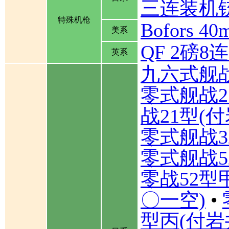
三连装机
特殊机枪
Bofors
美系
QF 2磅
英系
九六式舰
零式舰战2
战21型(
零式舰战3
零式舰战5
零战52型
〇一空)
•
型丙(付岩