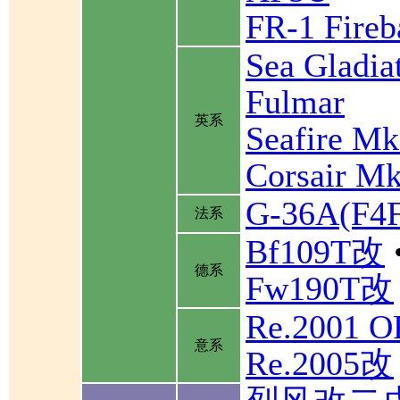
FR-1 Fireb
Sea Gladia
Fulmar
英系
Seafire Mk
Corsair Mk
G-36A(F
法系
Bf109T改
德系
Fw190T改
Re.2001 
意系
Re.2005改