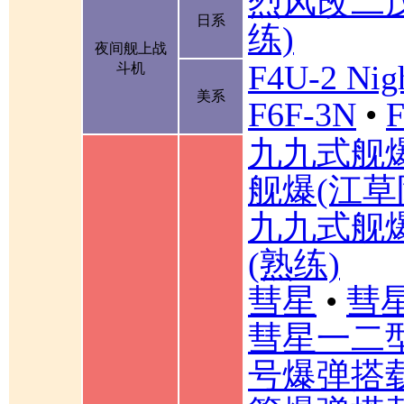
烈风改二
日系
练)
夜间舰上战
F4U-2 Nigh
斗机
美系
F6F-3N
•
F
九九式舰
舰爆(江草
九九式舰
(熟练)
彗星
•
彗星
彗星一二
号爆弹搭载