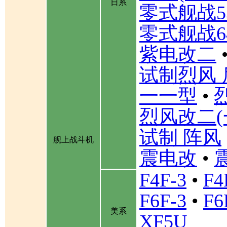
日系
零式舰战5
零式舰战6
紫电改二
试制烈风 
一一型
•
烈风改二(
试制 阵风
舰上战斗机
震电改
•
F4F-3
•
F4
F6F-3
•
F6
美系
XF5U