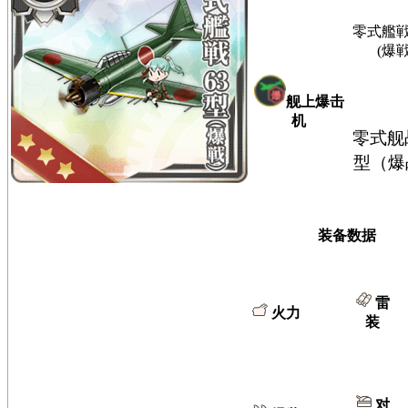
零式艦戦
(爆戦
舰上爆击
机
零式舰
型（爆
装备数据
雷
火力
装
对