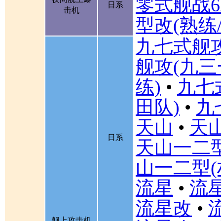
零式舰战6
日系
击机
型改(熟练
九七式舰
舰攻(九三
练)
•
九七
田队)
•
九
天山
•
天山
日系
天山一二
山一二型(
流星
•
流星
流星改
•
舰上攻击机