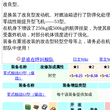
改良型。
是换装了改良型发动机、对燃油箱进行了防弹化处
零战性能提升型飞机——53型。
在机身下增设了250kg或500kg的航弹挂架，为使其
受轰炸机动，对部分机体强度进行了强化。
装备在重巡改装的攻击型轻型空母等上，请务必在
部队中使用！
是谁在呼叫舰队
日文Wiki
英文Wi
装备名称
改修加成属性
★1
★2
★3
零式舰战63型（爆
対空
+5
+0.25
+5
+0.50
+5
+0.
战）
装备名称
装备增益类型
零式舰战63型（爆战）
每个该装备提供加成
开
改
发
修
装备