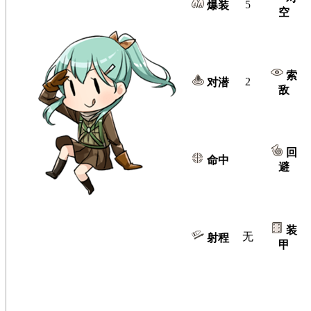
5
爆装
空
索
2
对潜
敌
回
命中
避
装
无
射程
甲