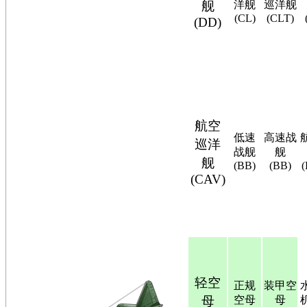
舰
洋舰
巡洋舰
(CL)
(CLT)
(DD)
航空
低速
高速战
巡洋
战舰
舰
舰
(BB)
(BB)
(CAV)
轻空
正规
装甲空
母
空母
母