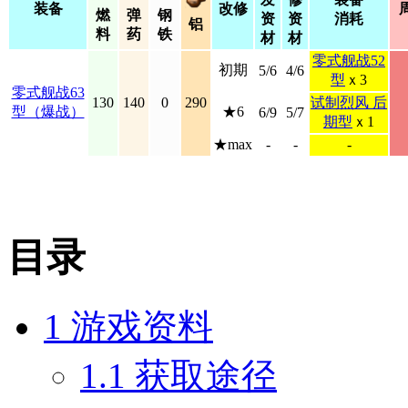
装备
改修
燃
弹
钢
资
资
消耗
铝
料
药
铁
材
材
零式舰战52
初期
5/6
4/6
型
ｘ3
零式舰战63
130
140
0
290
试制烈风 后
型（爆战）
★6
6/9
5/7
期型
ｘ1
★max
-
-
-
目录
1
游戏资料
1.1
获取途径