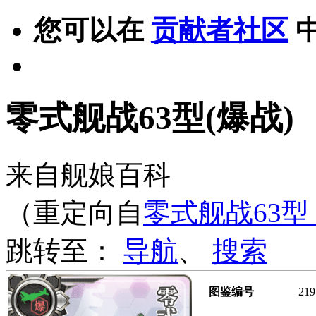
您可以在
贡献者社区
零式舰战63型(爆战)
来自舰娘百科
（重定向自
零式舰战63
跳转至：
导航
、
搜索
图鉴编号
219