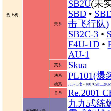
SB2U
(未实
SBD
•
SBD
舰上机
击飞行队)
美系
SB2C-3
•
F4U-1D
•
AU-1
Skua
英系
PL101(爆
法系
德系
Ju87C改
•
Ju87C改二(K
Re.2001 
意系
九九式练
夜间舰上爆