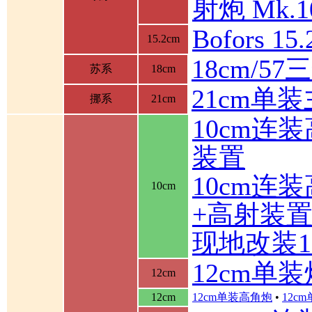
射炮 Mk.10
Bofors 1
15.2cm
18cm/5
苏系
18cm
21cm单
挪系
21cm
10cm连
装置
10cm连
10cm
+高射装
现地改装1
12cm单装
12cm
12cm
12cm单装高角炮
•
12c