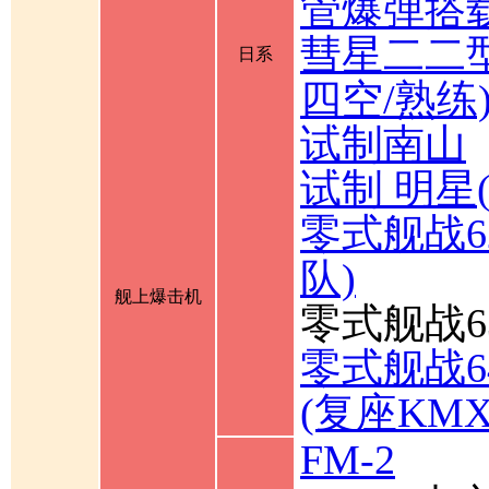
管爆弹搭载
彗星二二型
日系
四空/熟练
试制南山
试制 明星
零式舰战6
队)
舰上爆击机
零式舰战6
零式舰战6
(复座KM
FM-2