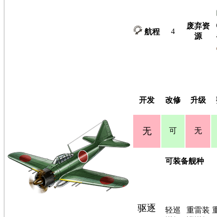
废弃资
4
航程
源
开发
改修
升级
无
可
无
可装备舰种
驱逐
轻巡
重雷装