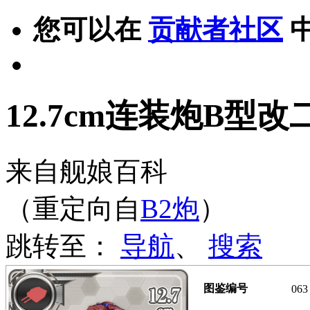
您可以在
贡献者社区
12.7cm连装炮B型改
来自舰娘百科
（重定向自
B2炮
）
跳转至：
导航
、
搜索
图鉴编号
063