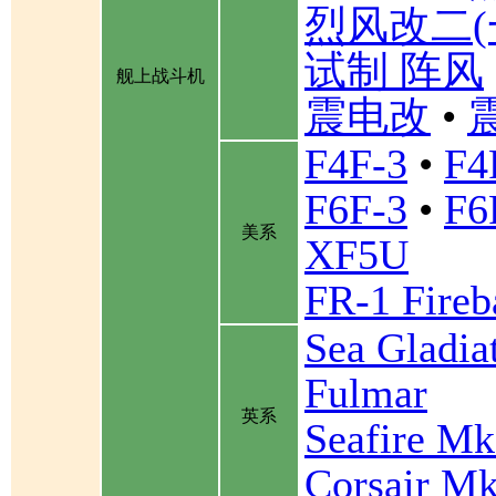
烈风改二(
试制 阵风
舰上战斗机
震电改
•
F4F-3
•
F4
F6F-3
•
F6
美系
XF5U
FR-1 Fireb
Sea Gladia
Fulmar
英系
Seafire Mk
Corsair Mk