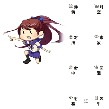
爆
对
装
空
对
索
潜
敌
命
回
中
避
射
装
短
程
甲