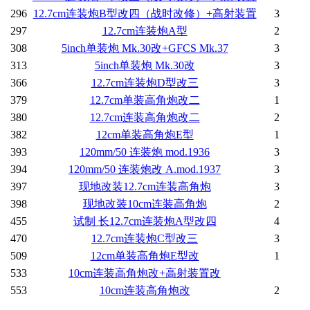
296
12.7cm连装炮B型改四（战时改修）+高射装置
3
297
12.7cm连装炮A型
2
308
5inch单装炮 Mk.30改+GFCS Mk.37
3
313
5inch单装炮 Mk.30改
3
366
12.7cm连装炮D型改三
3
379
12.7cm单装高角炮改二
1
380
12.7cm连装高角炮改二
2
382
12cm单装高角炮E型
1
393
120mm/50 连装炮 mod.1936
3
394
120mm/50 连装炮改 A.mod.1937
3
397
现地改装12.7cm连装高角炮
3
398
现地改装10cm连装高角炮
2
455
试制 长12.7cm连装炮A型改四
4
470
12.7cm连装炮C型改三
3
509
12cm单装高角炮E型改
1
533
10cm连装高角炮改+高射装置改
553
10cm连装高角炮改
2