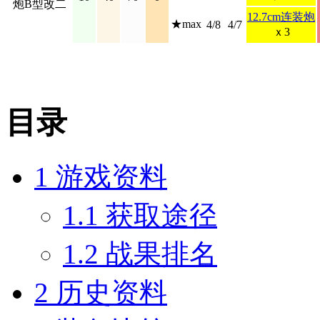
炮B型改二
12.7cm连装炮
★max
4/8
4/7
ｘ3
目录
1
游戏资料
1.1
获取途径
1.2
战果排名
2
历史资料