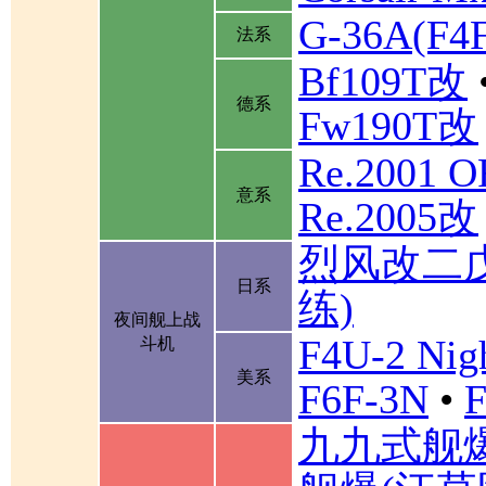
G-36A(F
法系
Bf109T改
德系
Fw190T改
Re.2001 
意系
Re.2005改
烈风改二
日系
练)
夜间舰上战
F4U-2 Nigh
斗机
美系
F6F-3N
•
F
九九式舰