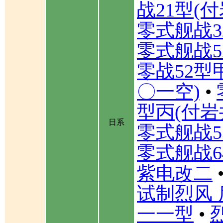
战21型(
零式舰战3
零式舰战5
零战52型
〇一空)
•
型丙(付岩
日系
零式舰战5
零式舰战6
紫电改二
试制烈风 
一一型
•