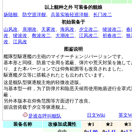
以上舰种之外 可装备的舰娘
扬陆舰
、
防空巡洋舰
、
兵装实验轻巡洋舰
、
长门改二
初始装备于
山风改
、
亲潮改
、
天雾改
、
海风改
、
夕立改二
、
绫波改二
、
春
改
、
绫波改
、
敷波改二
、
大潮改二
、
江风改二
、
初春改二
、
狭
改
、
江风改
图鉴说明
艦隊型駆逐艦の主砲のマイナーチェンジバージョンです。
基本形と同様、防盾で全周を遮蔽、弾片や荒天対策を施して
り、また本バージョンでは仰角範囲等も改良されました。
駆逐艦夕立等に搭載されたとも云われています。
这是舰队型驱逐舰主炮的轻微改进版。
与基本型一样，为了防弹片和险恶天候而使用炮盾进行全罩式
蔽，
另外本版本在仰角范围等方面进行了改良。
据说曾搭载于夕立等驱逐舰上。
日文Wiki
英文Wi
是谁在呼叫舰队
装备名称
改修加成属性
★1
★2
★3
命中
0
+1.00
0
+1.41
0
+1.7