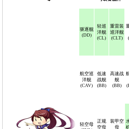
轻巡
重雷装
驱逐舰
洋舰
巡洋舰
(DD)
(CL)
(CLT)
航空巡
低速
高速战
洋舰
战舰
舰
(CAV)
(BB)
(BB)
(
正规
装甲空
轻空母
空母
母