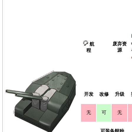
废弃资
航
源
程
开发
改修
升级
无
可
无
可装备舰种