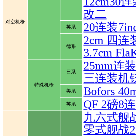
12cm30
改二
对空机枪
20连装7inch
英系
2cm 四连装
德系
3.7cm Fla
25mm连
日系
三连装机
特殊机枪
Bofors
美系
QF 2磅
英系
九六式舰
零式舰战2