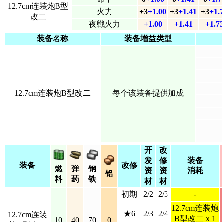
12.7cm连装炮B型
火力
+3
+1.00
+3
+1.41
+3
+1.
改二
夜戦火力
+1.00
+1.41
+1.7
装备名称
装备增益类型
12.7cm连装炮B型改二
每个该装备提供加成
开
改
发
修
装备
装备
改修
燃
弹
钢
资
资
消耗
铝
料
药
铁
材
材
初期
2/2
2/3
-
12.7cm连装炮
★6
2/3
2/4
12.7cm连装
B型改二
ｘ1
10
40
70
0