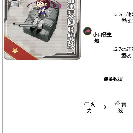
12.7cm
型改
小口径主
炮
12.7cm
型改
装备数据
火
雷
3
力
装