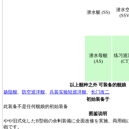
潜水
潜水艇 (SS)
(SSV
潜水母舰
练习巡
(AS)
(CT
以上舰种之外 可装备的舰娘
扬陆舰
、
防空巡洋舰
、
兵装实验轻巡洋舰
、
长门改二
初始装备于
此装备不是任何舰娘的初始装备
图鉴说明
やや旧式化したB型砲の余剰装備に全面改修を実施、両用砲に
砲です。