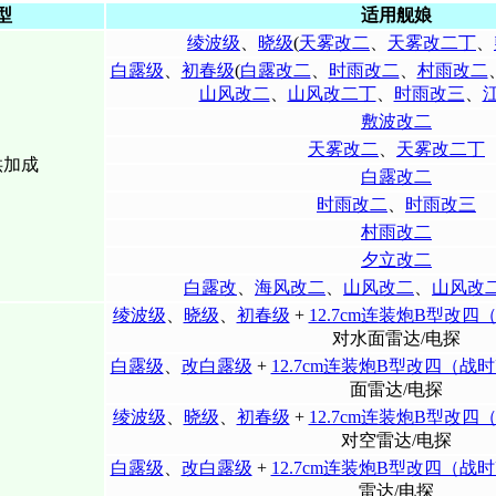
型
适用舰娘
绫波级
、
晓级
(
天雾改二
、
天雾改二丁
、
白露级
、
初春级
(
白露改二
、
时雨改二
、
村雨改二
山风改二
、
山风改二丁
、
时雨改三
、
敷波改二
天雾改二
、
天雾改二丁
供加成
白露改二
时雨改二
、
时雨改三
村雨改二
夕立改二
白露改
、
海风改二
、
山风改二
、
山风改
绫波级
、
晓级
、
初春级
+
12.7cm连装炮B型改
对水面雷达/电探
白露级
、
改白露级
+
12.7cm连装炮B型改四（战
面雷达/电探
绫波级
、
晓级
、
初春级
+
12.7cm连装炮B型改
对空雷达/电探
白露级
、
改白露级
+
12.7cm连装炮B型改四（战
雷达/电探