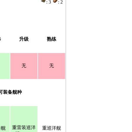
: 3
: 2
修
升级
熟练
无
无
可装备舰种
重雷装巡洋
洋舰
重巡洋舰