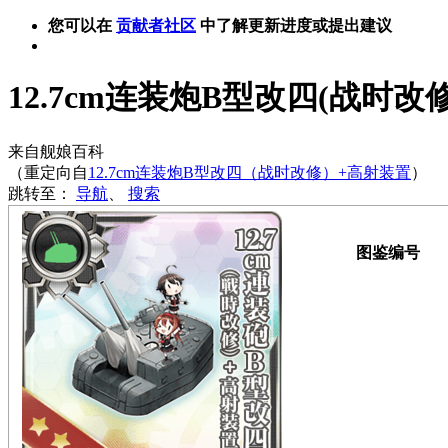
您可以在
贡献者社区
中了解更新进度或提出建议
12.7cm连装炮B型改四(战时改
来自舰娘百科
（重定向自
12.7cm连装炮B型改四（战时改修）+高射装置
）
跳转至：
导航
、
搜索
图鉴编号