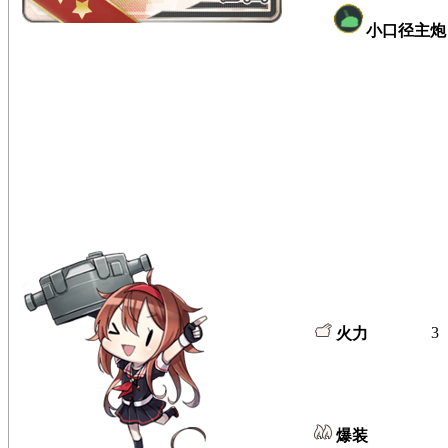
小口径主炮
3
火力
爆装