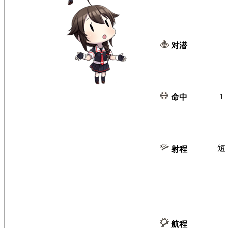
对潜
1
命中
短
射程
航程