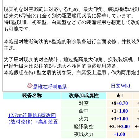
現実的な対空戦闘に対応するため、最大仰角、装填機構の換
従来のB型砲とは全く別の駆逐艦用兵装に昇華しています。
特II型以降、初春型、白露型などでの装備運用を想定して改
も可能です。
本炮是对逐渐淘汰的B型炮的剩余装备进行全面改修，并换装为
主炮。
为了应对现实的对空战斗，通过提高最大仰角、换装装填机、
已经升级为比以往的B型炮大不相同的驱逐舰用装备。
本炮假想在特II型之后的初春级、白露级上运用，作为两用炮
日文Wiki
是谁在呼叫舰队
装备名称
改修加成属性
★1
対空
+9
+0.70
命中
+1
+1.00
12.7cm连装炮B型改四
火力
+3
+1.00
（战时改修）+高射装置
艦隊防空
+3.1
+3.00
+
夜戦火力
+1.00