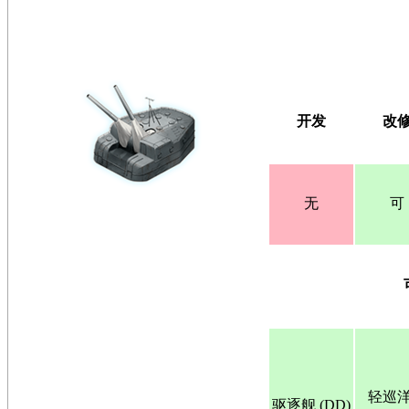
开发
改
无
可
轻巡
驱逐舰 (DD)