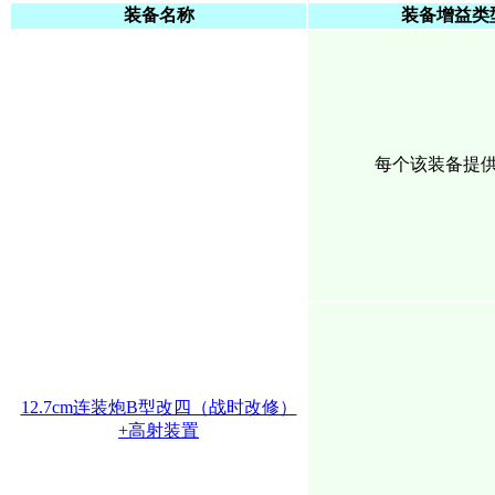
装备名称
装备增益类
每个该装备提
12.7cm连装炮B型改四（战时改修）
+高射装置