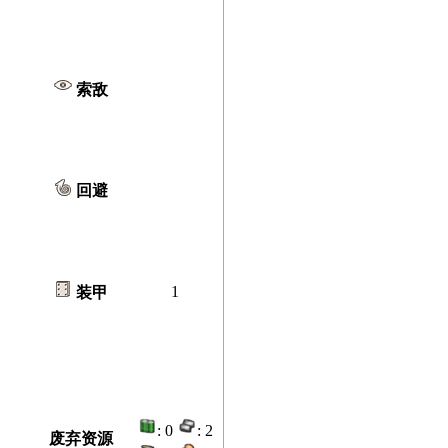
索敌
回避
1
装甲
: 0
: 2
废弃资源