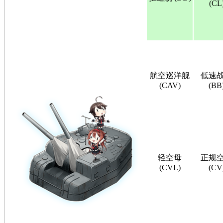
(CL
航空巡洋舰
低速
(CAV)
(BB
轻空母
正规
(CVL)
(CV