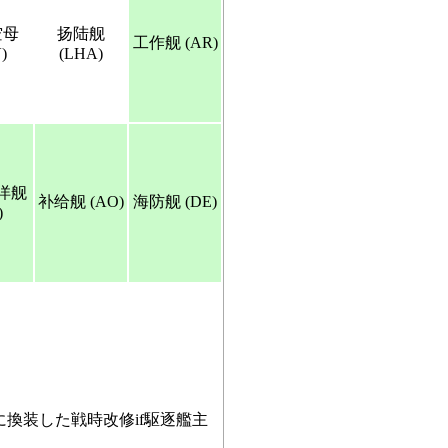
空母
扬陆舰
工作舰 (AR)
)
(LHA)
洋舰
补给舰 (AO)
海防舰 (DE)
)
換装した戦時改修if駆逐艦主