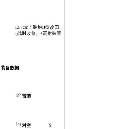
12.7cm连装炮B型改四
（战时改修）+高射装置
装备数据
雷装
9
对空